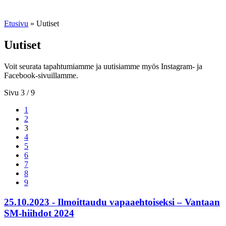
Etusivu
»
Uutiset
Uutiset
Voit seurata tapahtumiamme ja uutisiamme myös Instagram- ja
Facebook-sivuillamme.
Sivu 3 / 9
1
2
3
4
5
6
7
8
9
25.10.2023 - Ilmoittaudu vapaaehtoiseksi – Vantaan
SM-hiihdot 2024