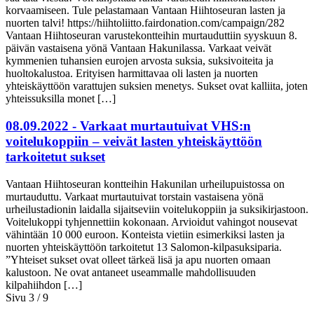
korvaamiseen. Tule pelastamaan Vantaan Hiihtoseuran lasten ja
nuorten talvi! https://hiihtoliitto.fairdonation.com/campaign/282
Vantaan Hiihtoseuran varustekontteihin murtauduttiin syyskuun 8.
päivän vastaisena yönä Vantaan Hakunilassa. Varkaat veivät
kymmenien tuhansien eurojen arvosta suksia, suksivoiteita ja
huoltokalustoa. Erityisen harmittavaa oli lasten ja nuorten
yhteiskäyttöön varattujen suksien menetys. Sukset ovat kalliita, joten
yhteissuksilla monet […]
08.09.2022 - Varkaat murtautuivat VHS:n
voitelukoppiin – veivät lasten yhteiskäyttöön
tarkoitetut sukset
Vantaan Hiihtoseuran kontteihin Hakunilan urheilupuistossa on
murtauduttu. Varkaat murtautuivat torstain vastaisena yönä
urheilustadionin laidalla sijaitseviin voitelukoppiin ja suksikirjastoon.
Voitelukoppi tyhjennettiin kokonaan. Arvioidut vahingot nousevat
vähintään 10 000 euroon. Konteista vietiin esimerkiksi lasten ja
nuorten yhteiskäyttöön tarkoitetut 13 Salomon-kilpasuksiparia.
”Yhteiset sukset ovat olleet tärkeä lisä ja apu nuorten omaan
kalustoon. Ne ovat antaneet useammalle mahdollisuuden
kilpahiihdon […]
Sivu 3 / 9