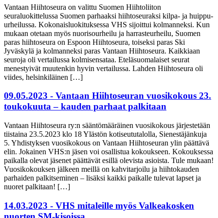
Vantaan Hiihtoseura on valittu Suomen Hiihtoliiton
seuraluokittelussa Suomen parhaaksi hiihtoseuraksi kilpa- ja huippu-
urheilussa. Kokonaisluokituksessa VHS sijoittui kolmanneksi. Kun
mukaan otetaan myös nuorisourheilu ja harrasteurheilu, Suomen
paras hiihtoseura on Espoon Hiihtoseura, toiseksi paras Ski
Jyväskylä ja kolmanneksi paras Vantaan Hiihtoseura. Kaikkiaan
seuroja oli vertailussa kolmisensataa. Eteläsuomalaiset seurat
menestyivät muutenkin hyvin vertailussa. Lahden Hiihtoseura oli
viides, helsinkiläinen […]
09.05.2023 - Vantaan Hiihtoseuran vuosikokous 23.
toukokuuta – kauden parhaat palkitaan
Vantaan Hiihtoseura ry:n sääntömääräinen vuosikokous järjestetään
tiistaina 23.5.2023 klo 18 Ylästön kotiseututalolla, Sienestäjänkuja
5. Yhdistyksen vuosikokous on Vantaan Hiihtoseuran ylin päättävä
elin. Jokainen VHS:n jäsen voi osallistua kokoukseen. Kokouksessa
paikalla olevat jäsenet päättävät esillä olevista asioista. Tule mukaan!
Vuosikokouksen jälkeen meillä on kahvitarjoilu ja hiihtokauden
parhaiden palkitseminen – lisäksi kaikki paikalle tulevat lapset ja
nuoret palkitaan! […]
14.03.2023 - VHS mitaleille myös Valkeakosken
nuorten SM-kisoissa