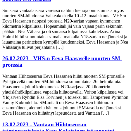
Sinisissä vantaalaisissa väreissä nähtiin hienoja onnistumisia myös
nuorten SM-hiihdoissa Valkeakoskella 10.-12. maaliskuuta. VHS:n
Eeva Haasanen nappasi pronssia N20-sarjan vapaan kymmenen
kilometrin kilpailussa. Hopeamitali jäi vain vajaan parin sekunnin
päähän. Nea Vähäsarja oli samassa kilpailussa kahdeksas. Arina
Haimi hiihti sunnuntaina samalla matkalla N18-sarjan neljänneksi ja
lauantaina perinteisen kympillä kuudenneksi. Eeva Haasanen ja Nea
Vähäsarja tulivat perjantaina […]
26.02.2023 - VHS:n Eeva Haasaselle nuorten SM-
pronssia
Vantaan Hiihtoseuran Eeva Haasanen hiihti nuorten SM-pronssille
Pyhäjärvellä nuorten SM-hiihdoissa sunnuntaina 26. helmikuuta.
Haasanen sijoittui kolmanneksi N20-sarjassa 20 kilometrin
yhteislähtökilpailussa vapaalla hiihtotavalla. Voiton kilpailussa vei
Ylöjärven Ryhdin Elsa Torvinen ja toiseksi tuli Tampereen Pyrinnön
Fanny Kukonlehto. SM-mitali on Eeva Haasasen hiihtouran
ensimmäinen, aiemmin hän on sijoittunut SM-tasolla neljänneksi.
Eeva Haasanen on hiihtänyt lapsuudesta asti Vantaan […]
13.02.2023 - Vantaan Hiihtoseuran
toiminnanjohtaja Satu Kalajainen irtisanoutui