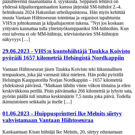
pääsihteerinä maanantaina 4. syyskuuta. Seppäsen tehtävä on
yhdessä kilpailuorganisaation kanssa järjestää SM-hiihdot 2.-4.
helmikuuta 2024 Hakunilan urheilupuistossa. Hän myös kehittää
muuta Vantaan Hiihtoseuran toimintaa ja organisoi tapahtumia
VHS:n johtokunnan ja kilpailujaoston tukena. ”Nyt jos koskaan
yritysten kannattaa tulla yhteistyökumppaniksi SM-hiihtoihin. Kun
ensi talvena ei ole MM-hiihtoja, televisioitavien SM-hiihtojen
näkyvyys […]
29.06.2023 - VHS:n kuntohiihtäjä Tuukka Koivisto
pyöräili 1657 kilometriä Helsingistä Nordkappiin
Vantaan Hiihtoseuran jäsen Tuukka Koivisto teki liikunnallisen
tempauksen, joka jää varmasti iäksi mieleen. Hän polki pyörällä
Helsingin Kauppatorilta Norjan Nordkappiin – 1657 kilometriä
yhdeksässä päivässä. ”Matkaan lähdin viime viikon tiistaina ja eilen
keskiviikkona perillä. Pisin päivämatka 266 kilometriä ja lyhyin sata,
pyörän päällä tuli istuttua keskimäärin 7,5 tuntia joka päivä. Todella
ikimuistoinen seikkailu ja itselle […]
01.06.2023 - Huippusprintteri Ike Melnits siirtyy
vahvistamaan Vantaan Hiihtoseuraa
Kankaantaan Kisan hiihtäjä Ike Melnits, 20, siirtyy edustamaan