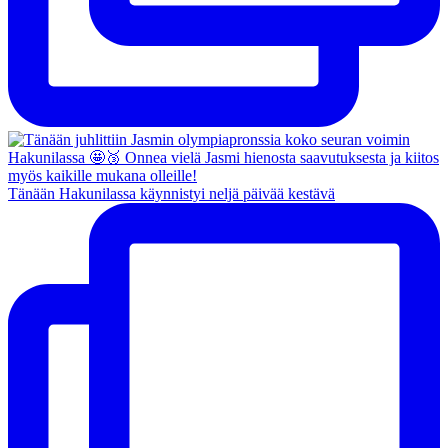
Tänään Hakunilassa käynnistyi neljä päivää kestävä