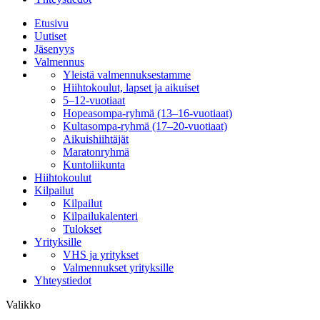
Etusivu
Uutiset
Jäsenyys
Valmennus
Yleistä valmennuksestamme
Hiihtokoulut, lapset ja aikuiset
5–12-vuotiaat
Hopeasompa-ryhmä (13–16-vuotiaat)
Kultasompa-ryhmä (17–20-vuotiaat)
Aikuishiihtäjät
Maratonryhmä
Kuntoliikunta
Hiihtokoulut
Kilpailut
Kilpailut
Kilpailukalenteri
Tulokset
Yrityksille
VHS ja yritykset
Valmennukset yrityksille
Yhteystiedot
Valikko