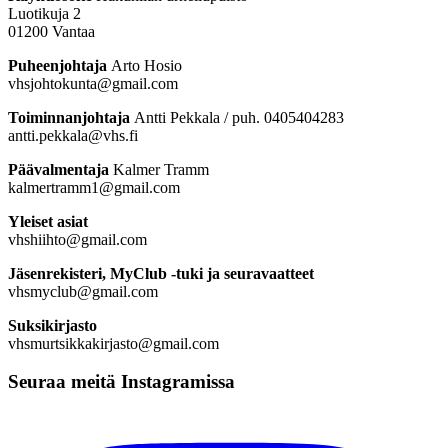
Luotikuja 2
01200 Vantaa
Puheenjohtaja
Arto Hosio
vhsjohtokunta@gmail.com
Toiminnanjohtaja
Antti Pekkala / puh. 0405404283
antti.pekkala@vhs.fi
Päävalmentaja
Kalmer Tramm
kalmertramm1@gmail.com
Yleiset asiat
vhshiihto@gmail.com
Jäsenrekisteri, MyClub -tuki ja seuravaatteet
vhsmyclub@gmail.com
Suksikirjasto
vhsmurtsikkakirjasto@gmail.com
Seuraa meitä Instagramissa