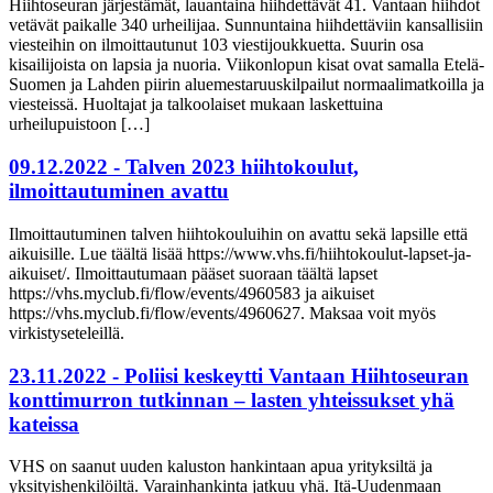
Hiihtoseuran järjestämät, lauantaina hiihdettävät 41. Vantaan hiihdot
vetävät paikalle 340 urheilijaa. Sunnuntaina hiihdettäviin kansallisiin
viesteihin on ilmoittautunut 103 viestijoukkuetta. Suurin osa
kisailijoista on lapsia ja nuoria. Viikonlopun kisat ovat samalla Etelä-
Suomen ja Lahden piirin aluemestaruuskilpailut normaalimatkoilla ja
viesteissä. Huoltajat ja talkoolaiset mukaan laskettuina
urheilupuistoon […]
09.12.2022 - Talven 2023 hiihtokoulut,
ilmoittautuminen avattu
Ilmoittautuminen talven hiihtokouluihin on avattu sekä lapsille että
aikuisille. Lue täältä lisää https://www.vhs.fi/hiihtokoulut-lapset-ja-
aikuiset/. Ilmoittautumaan pääset suoraan täältä lapset
https://vhs.myclub.fi/flow/events/4960583 ja aikuiset
https://vhs.myclub.fi/flow/events/4960627. Maksaa voit myös
virkistyseteleillä.
23.11.2022 - Poliisi keskeytti Vantaan Hiihtoseuran
konttimurron tutkinnan – lasten yhteissukset yhä
kateissa
VHS on saanut uuden kaluston hankintaan apua yrityksiltä ja
yksityishenkilöiltä. Varainhankinta jatkuu yhä. Itä-Uudenmaan