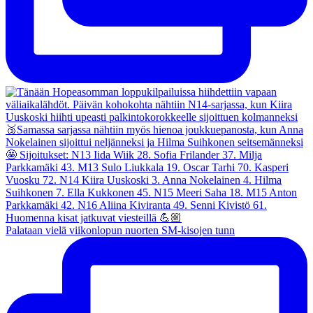
Palataan vielä viikonlopun nuorten SM-kisojen tunn