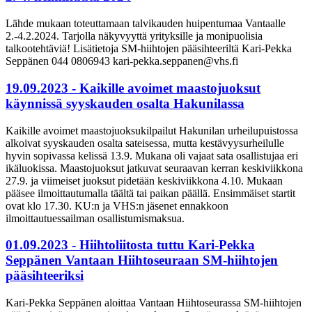
Lähde mukaan toteuttamaan talvikauden huipentumaa Vantaalle
2.-4.2.2024. Tarjolla näkyvyyttä yrityksille ja monipuolisia
talkootehtäviä! Lisätietoja SM-hiihtojen pääsihteeriltä Kari-Pekka
Seppänen 044 0806943 kari-pekka.seppanen@vhs.fi
19.09.2023 - Kaikille avoimet maastojuoksut
käynnissä syyskauden osalta Hakunilassa
Kaikille avoimet maastojuoksukilpailut Hakunilan urheilupuistossa
alkoivat syyskauden osalta sateisessa, mutta kestävyysurheilulle
hyvin sopivassa kelissä 13.9. Mukana oli vajaat sata osallistujaa eri
ikäluokissa. Maastojuoksut jatkuvat seuraavan kerran keskiviikkona
27.9. ja viimeiset juoksut pidetään keskiviikkona 4.10. Mukaan
pääsee ilmoittautumalla täältä tai paikan päällä. Ensimmäiset startit
ovat klo 17.30. KU:n ja VHS:n jäsenet ennakkoon
ilmoittautuessailman osallistumismaksua.
01.09.2023 - Hiihtoliitosta tuttu Kari-Pekka
Seppänen Vantaan Hiihtoseuraan SM-hiihtojen
pääsihteeriksi
Kari-Pekka Seppänen aloittaa Vantaan Hiihtoseurassa SM-hiihtojen