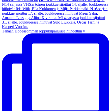
Tänään Hopeasomman loppukilpailuissa hiihdettiin v