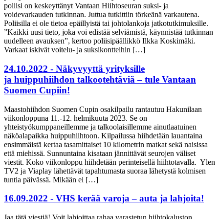
poliisi on keskeyttänyt Vantaan Hiihtoseuran suksi- ja
voidevarkauden tutkinnan. Juttua tutkittiin törkeänä varkautena.
Poliisilla ei ole tietoa epäillyistä tai johtolankoja jatkotutkimuksille.
”Kaikki uusi tieto, joka voi edistää selviämistä, käynnistää tutkinnan
uudelleen avauksen”, kertoo poliisipäällikkö Ilkka Koskimäki.
Varkaat iskivät voitelu- ja suksikontteihin […]
24.10.2022 - Näkyvyyttä yrityksille
ja huippuhiihdon talkootehtäviä – tule Vantaan
Suomen Cupiin!
Maastohiihdon Suomen Cupin osakilpailu rantautuu Hakunilaan
viikonloppuna 11.-12. helmikuuta 2023. Se on
yhteistyökumppaneillemme ja talkoolaisillemme ainutlaatuinen
näköalapaikka huippuhiihtoon. Kilpailussa hiihdetään lauantaina
ensimmäistä kertaa tasamittaiset 10 kilometrin matkat sekä naisissa
että miehissä. Sunnuntaina kisataan jännittävät seurojen väliset
viestit. Koko viikonloppu hiihdetään perinteisellä hiihtotavalla. Ylen
TV2 ja Viaplay lähettävät tapahtumasta suoraa lähetystä kolmisen
tuntia päivässä. Mikään ei […]
16.09.2022 - VHS kerää varoja – auta ja lahjoita!
Jaa tätä viestiä! Voit lahjoittaa rahaa varastetun hiihtokaluston