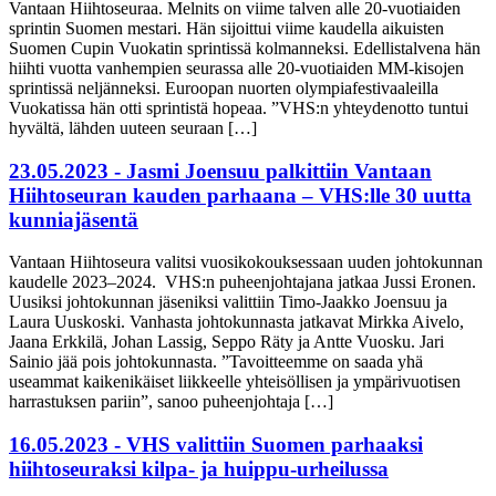
Vantaan Hiihtoseuraa. Melnits on viime talven alle 20-vuotiaiden
sprintin Suomen mestari. Hän sijoittui viime kaudella aikuisten
Suomen Cupin Vuokatin sprintissä kolmanneksi. Edellistalvena hän
hiihti vuotta vanhempien seurassa alle 20-vuotiaiden MM-kisojen
sprintissä neljänneksi. Euroopan nuorten olympiafestivaaleilla
Vuokatissa hän otti sprintistä hopeaa. ”VHS:n yhteydenotto tuntui
hyvältä, lähden uuteen seuraan […]
23.05.2023 - Jasmi Joensuu palkittiin Vantaan
Hiihtoseuran kauden parhaana – VHS:lle 30 uutta
kunniajäsentä
Vantaan Hiihtoseura valitsi vuosikokouksessaan uuden johtokunnan
kaudelle 2023–2024. VHS:n puheenjohtajana jatkaa Jussi Eronen.
Uusiksi johtokunnan jäseniksi valittiin Timo-Jaakko Joensuu ja
Laura Uuskoski. Vanhasta johtokunnasta jatkavat Mirkka Aivelo,
Jaana Erkkilä, Johan Lassig, Seppo Räty ja Antte Vuosku. Jari
Sainio jää pois johtokunnasta. ”Tavoitteemme on saada yhä
useammat kaikenikäiset liikkeelle yhteisöllisen ja ympärivuotisen
harrastuksen pariin”, sanoo puheenjohtaja […]
16.05.2023 - VHS valittiin Suomen parhaaksi
hiihtoseuraksi kilpa- ja huippu-urheilussa