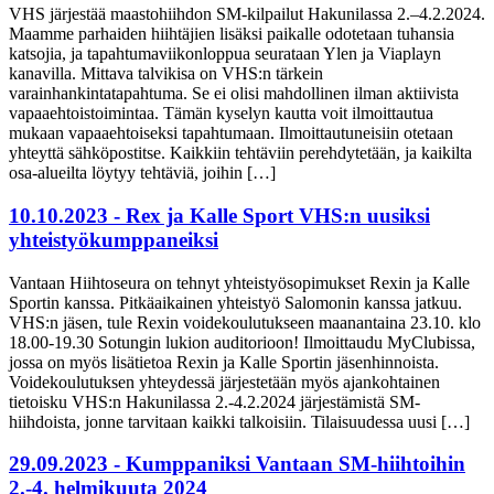
VHS järjestää maastohiihdon SM-kilpailut Hakunilassa 2.–4.2.2024.
Maamme parhaiden hiihtäjien lisäksi paikalle odotetaan tuhansia
katsojia, ja tapahtumaviikonloppua seurataan Ylen ja Viaplayn
kanavilla. Mittava talvikisa on VHS:n tärkein
varainhankintatapahtuma. Se ei olisi mahdollinen ilman aktiivista
vapaaehtoistoimintaa. Tämän kyselyn kautta voit ilmoittautua
mukaan vapaaehtoiseksi tapahtumaan. Ilmoittautuneisiin otetaan
yhteyttä sähköpostitse. Kaikkiin tehtäviin perehdytetään, ja kaikilta
osa-alueilta löytyy tehtäviä, joihin […]
10.10.2023 - Rex ja Kalle Sport VHS:n uusiksi
yhteistyökumppaneiksi
Vantaan Hiihtoseura on tehnyt yhteistyösopimukset Rexin ja Kalle
Sportin kanssa. Pitkäaikainen yhteistyö Salomonin kanssa jatkuu.
VHS:n jäsen, tule Rexin voidekoulutukseen maanantaina 23.10. klo
18.00-19.30 Sotungin lukion auditorioon! Ilmoittaudu MyClubissa,
jossa on myös lisätietoa Rexin ja Kalle Sportin jäsenhinnoista.
Voidekoulutuksen yhteydessä järjestetään myös ajankohtainen
tietoisku VHS:n Hakunilassa 2.-4.2.2024 järjestämistä SM-
hiihdoista, jonne tarvitaan kaikki talkoisiin. Tilaisuudessa uusi […]
29.09.2023 - Kumppaniksi Vantaan SM-hiihtoihin
2.-4. helmikuuta 2024