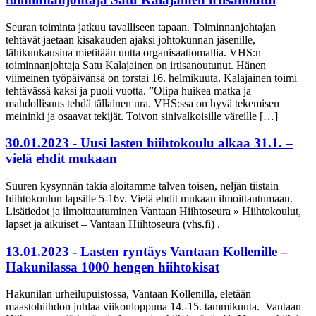
Seuran toiminta jatkuu tavalliseen tapaan. Toiminnanjohtajan
tehtävät jaetaan kisakauden ajaksi johtokunnan jäsenille,
lähikuukausina mietitään uutta organisaatiomallia. VHS:n
toiminnanjohtaja Satu Kalajainen on irtisanoutunut. Hänen
viimeinen työpäivänsä on torstai 16. helmikuuta. Kalajainen toimi
tehtävässä kaksi ja puoli vuotta. ”Olipa huikea matka ja
mahdollisuus tehdä tällainen ura. VHS:ssa on hyvä tekemisen
meininki ja osaavat tekijät. Toivon sinivalkoisille väreille […]
30.01.2023 - Uusi lasten hiihtokoulu alkaa 31.1. –
vielä ehdit mukaan
Suuren kysynnän takia aloitamme talven toisen, neljän tiistain
hiihtokoulun lapsille 5-16v. Vielä ehdit mukaan ilmoittautumaan.
Lisätiedot ja ilmoittautuminen Vantaan Hiihtoseura » Hiihtokoulut,
lapset ja aikuiset – Vantaan Hiihtoseura (vhs.fi) .
13.01.2023 - Lasten ryntäys Vantaan Kollenille –
Hakunilassa 1000 hengen hiihtokisat
Hakunilan urheilupuistossa, Vantaan Kollenilla, eletään
maastohiihdon juhlaa viikonloppuna 14.-15. tammikuuta. Vantaan