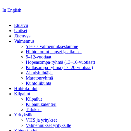
In English
Etusivu
Uutiset
Jäsenyys
Valmennus
Yleistä valmennuksestamme
Hiihtokoulut, lapset ja aikuiset
5–12-vuotiaat
Hopeasompa-ryhmä (13–16-vuotiaat)
Kultasompa-ryhmä (17–20-vuotiaat)
Aikuishiihtäjät
Maratonryhmä
Kuntoliikunta
Hiihtokoulut
Kilpailut
Kilpailut
Kilpailukalenteri
Tulokset
Yrityksille
VHS ja yritykset
Valmennukset yrityksille
Yhteystiedot