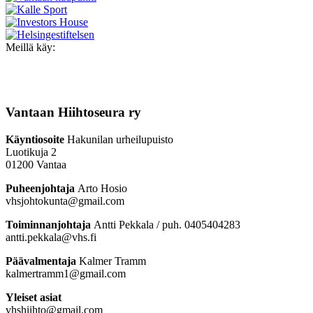
Meillä käy:
Vantaan Hiihtoseura ry
Käyntiosoite
Hakunilan urheilupuisto
Luotikuja 2
01200 Vantaa
Puheenjohtaja
Arto Hosio
vhsjohtokunta@gmail.com
Toiminnanjohtaja
Antti Pekkala / puh. 0405404283
antti.pekkala@vhs.fi
Päävalmentaja
Kalmer Tramm
kalmertramm1@gmail.com
Yleiset asiat
vhshiihto@gmail.com