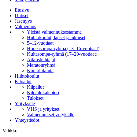
Etusivu
Uutiset
Jäsenyys
Valmennus
Yleistä valmennuksestamme
Hiihtokoulut, lapset ja aikuiset
5–12-vuotiaat
Hopeasompa-ryhmä (13–16-vuotiaat)
Kultasompa-ryhmä (17–20-vuotiaat)
Aikuishiihtäjät
Maratonryhmä
Kuntoliikunta
Hiihtokoulut
Kilpailut
Kilpailut
Kilpailukalenteri
Tulokset
Yrityksille
VHS ja yritykset
Valmennukset yrityksille
Yhteystiedot
Valikko