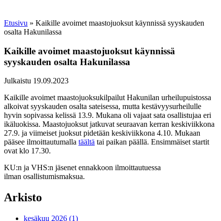
Etusivu
»
Kaikille avoimet maastojuoksut käynnissä syyskauden
osalta Hakunilassa
Kaikille avoimet maastojuoksut käynnissä
syyskauden osalta Hakunilassa
Julkaistu 19.09.2023
Kaikille avoimet maastojuoksukilpailut Hakunilan urheilupuistossa
alkoivat syyskauden osalta sateisessa, mutta kestävyysurheilulle
hyvin sopivassa kelissä 13.9. Mukana oli vajaat sata osallistujaa eri
ikäluokissa. Maastojuoksut jatkuvat seuraavan kerran keskiviikkona
27.9. ja viimeiset juoksut pidetään keskiviikkona 4.10. Mukaan
pääsee ilmoittautumalla
täältä
tai paikan päällä. Ensimmäiset startit
ovat klo 17.30.
KU:n ja VHS:n jäsenet ennakkoon ilmoittautuessa
ilman osallistumismaksua.
Arkisto
kesäkuu 2026 (1)