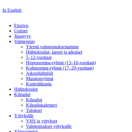
In English
Etusivu
Uutiset
Jäsenyys
Valmennus
Yleistä valmennuksestamme
Hiihtokoulut, lapset ja aikuiset
5–12-vuotiaat
Hopeasompa-ryhmä (13–16-vuotiaat)
Kultasompa-ryhmä (17–20-vuotiaat)
Aikuishiihtäjät
Maratonryhmä
Kuntoliikunta
Hiihtokoulut
Kilpailut
Kilpailut
Kilpailukalenteri
Tulokset
Yrityksille
VHS ja yritykset
Valmennukset yrityksille
Yhteystiedot