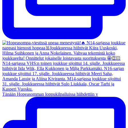
Tänään Hopeasomman loppukilpailuissa hiihdettiin v