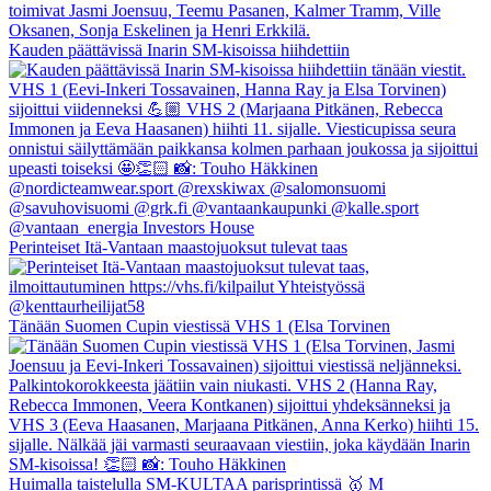
Kauden päättävissä Inarin SM-kisoissa hiihdettiin
Perinteiset Itä-Vantaan maastojuoksut tulevat taas
Tänään Suomen Cupin viestissä VHS 1 (Elsa Torvinen
Huimalla taistelulla SM-KULTAA parisprintissä 🥇 M