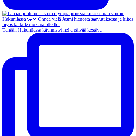
Tänään Hakunilassa käynnistyi neljä päivää kestävä