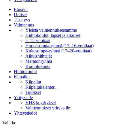
Etusivu
Uutiset
Jäsenyys
Valmennus
Yleistä valmennuksestamme
Hiihtokoulut, lapset ja aikuiset
5–12-vuotiaat
Hopeasompa-ryhmä (13–16-vuotiaat)
Kultasompa-ryhmä (17–20-vuotiaat)
Aikuishiihtäjät
Maratonryhmä
Kuntoliikunta
Hiihtokoulut
Kilpailut
Kilpailut
Kilpailukalenteri
Tulokset
Yrityksille
VHS ja yritykset
Valmennukset yrityksille
Yhteystiedot
Valikko