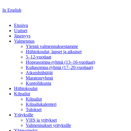
In English
Etusivu
Uutiset
Jäsenyys
Valmennus
Yleistä valmennuksestamme
Hiihtokoulut, lapset ja aikuiset
5–12-vuotiaat
Hopeasompa-ryhmä (13–16-vuotiaat)
Kultasompa-ryhmä (17–20-vuotiaat)
Aikuishiihtäjät
Maratonryhmä
Kuntoliikunta
Hiihtokoulut
Kilpailut
Kilpailut
Kilpailukalenteri
Tulokset
Yrityksille
VHS ja yritykset
Valmennukset yrityksille
Yhteystiedot