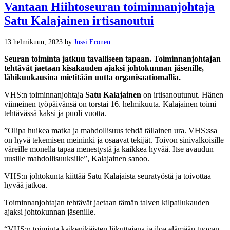
Vantaan Hiihtoseuran toiminnanjohtaja
Satu Kalajainen irtisanoutui
13 helmikuun, 2023 by
Jussi Eronen
Seuran toiminta jatkuu tavalliseen tapaan. Toiminnanjohtajan
tehtävät jaetaan kisakauden ajaksi johtokunnan jäsenille,
lähikuukausina mietitään uutta organisaatiomallia.
VHS:n toiminnanjohtaja
Satu Kalajainen
on irtisanoutunut. Hänen
viimeinen työpäivänsä on torstai 16. helmikuuta. Kalajainen toimi
tehtävässä kaksi ja puoli vuotta.
”Olipa huikea matka ja mahdollisuus tehdä tällainen ura. VHS:ssa
on hyvä tekemisen meininki ja osaavat tekijät. Toivon sinivalkoisille
väreille monella tapaa menestystä ja kaikkea hyvää. Itse avaudun
uusille mahdollisuuksille”, Kalajainen sanoo.
VHS:n johtokunta kiittää Satu Kalajaista seuratyöstä ja toivottaa
hyvää jatkoa.
Toiminnanjohtajan tehtävät jaetaan tämän talven kilpailukauden
ajaksi johtokunnan jäsenille.
“VHS:n toiminta kaikenikäisten liikuttajana ja iloa elämään tuovan