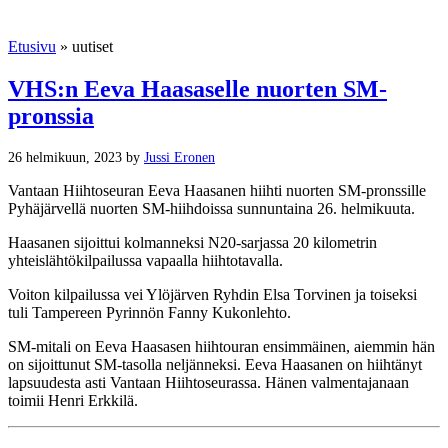
Etusivu
»
uutiset
VHS:n Eeva Haasaselle nuorten SM-
pronssia
26 helmikuun, 2023 by
Jussi Eronen
Vantaan Hiihtoseuran Eeva Haasanen hiihti nuorten SM-pronssille
Pyhäjärvellä nuorten SM-hiihdoissa sunnuntaina 26. helmikuuta.
Haasanen sijoittui kolmanneksi N20-sarjassa 20 kilometrin
yhteislähtökilpailussa vapaalla hiihtotavalla.
Voiton kilpailussa vei Ylöjärven Ryhdin Elsa Torvinen ja toiseksi
tuli Tampereen Pyrinnön Fanny Kukonlehto.
SM-mitali on Eeva Haasasen hiihtouran ensimmäinen, aiemmin hän
on sijoittunut SM-tasolla neljänneksi. Eeva Haasanen on hiihtänyt
lapsuudesta asti Vantaan Hiihtoseurassa. Hänen valmentajanaan
toimii Henri Erkkilä.