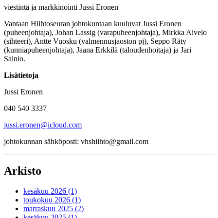
viestintä ja markkinointi Jussi Eronen
Vantaan Hiihtoseuran johtokuntaan kuuluvat Jussi Eronen
(puheenjohtaja), Johan Lassig (varapuheenjohtaja), Mirkka Aivelo
(sihteeri), Antte Vuosku (valmennusjaoston pj), Seppo Räty
(kunniapuheenjohtaja), Jaana Erkkilä (taloudenhoitaja) ja Jari
Sainio.
Lisätietoja
Jussi Eronen
040 540 3337
jussi.eronen@icloud.com
johtokunnan sähköposti: vhshiihto@gmail.com
Arkisto
kesäkuu 2026 (1)
toukokuu 2026 (1)
marraskuu 2025 (2)
kesäkuu 2025 (1)