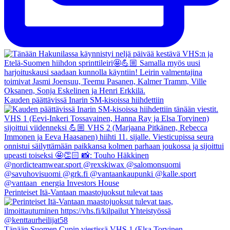
Kauden päättävissä Inarin SM-kisoissa hiihdettiin
Perinteiset Itä-Vantaan maastojuoksut tulevat taas
Tänään Suomen Cupin viestissä VHS 1 (Elsa Torvinen