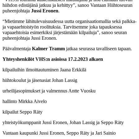
hiihdon edistäjänä jatkuu ja kehittyy”, sanoo Vantaan Hiihtoseuran
puheenjohtaja
Jussi Eronen
.
“Mietimme lähitulevaisuudessa uutta organisaatiomallia sekä palkka-
ja vapaaehtoistyön roolituksia. Tarvitsemme joka tapauksessa
vapaaehtoisia esimerkiksi järjestämään kilpailuja”, sanoo seuran
puheenjohtaja Jussi Eronen.
Päävalmentaja
Kalmer Tramm
jatkaa seurassa tavalliseen tapaan.
Yhteyshenkilöt VHS:n asioissa 17.2.2023 alkaen
kilpailuihin ilmoittautuminen Jaana Erkkilä
hiihtokoulut ja jäsenasiat Johan Lassig
urheilijasopimukset ja valmennus Antte Vuosku
hallinto Mirkka Aivelo
kilpailut Seppo Räty
yhteistyökumppanit Jussi Eronen, Johan Lassig ja Seppo Räty
Vantaan kaupunki Jussi Eronen, Seppo Räty ja Jari Sainio