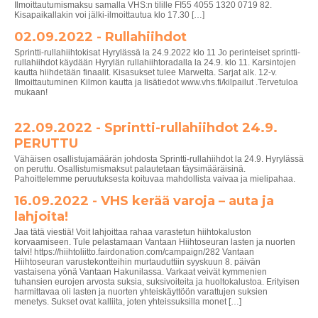
Ilmoittautumismaksu samalla VHS:n tilille FI55 4055 1320 0719 82.
Kisapaikallakin voi jälki-ilmoittautua klo 17.30 […]
02.09.2022 - Rullahiihdot
Sprintti-rullahiihtokisat Hyrylässä la 24.9.2022 klo 11 Jo perinteiset sprintti-
rullahiihdot käydään Hyrylän rullahiihtoradalla la 24.9. klo 11. Karsintojen
kautta hiihdetään finaalit. Kisasukset tulee Marwelta. Sarjat alk. 12-v.
Ilmoittautuminen Kilmon kautta ja lisätiedot www.vhs.fi/kilpailut .Tervetuloa
mukaan!
22.09.2022 - Sprintti-rullahiihdot 24.9.
PERUTTU
Vähäisen osallistujamäärän johdosta Sprintti-rullahiihdot la 24.9. Hyrylässä
on peruttu. Osallistumismaksut palautetaan täysimääräisinä.
Pahoittelemme peruutuksesta koituvaa mahdollista vaivaa ja mielipahaa.
16.09.2022 - VHS kerää varoja – auta ja
lahjoita!
Jaa tätä viestiä! Voit lahjoittaa rahaa varastetun hiihtokaluston
korvaamiseen. Tule pelastamaan Vantaan Hiihtoseuran lasten ja nuorten
talvi! https://hiihtoliitto.fairdonation.com/campaign/282 Vantaan
Hiihtoseuran varustekontteihin murtauduttiin syyskuun 8. päivän
vastaisena yönä Vantaan Hakunilassa. Varkaat veivät kymmenien
tuhansien eurojen arvosta suksia, suksivoiteita ja huoltokalustoa. Erityisen
harmittavaa oli lasten ja nuorten yhteiskäyttöön varattujen suksien
menetys. Sukset ovat kalliita, joten yhteissuksilla monet […]