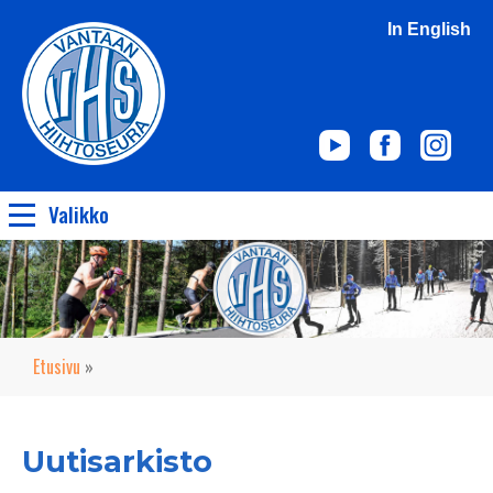
In English
Valikko
Etusivu
»
Uutisarkisto