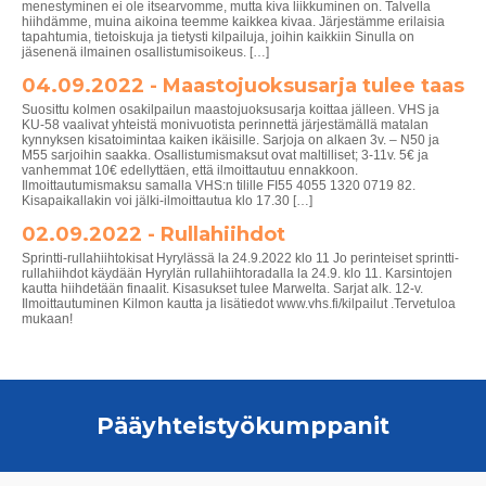
menestyminen ei ole itsearvomme, mutta kiva liikkuminen on. Talvella
hiihdämme, muina aikoina teemme kaikkea kivaa. Järjestämme erilaisia
tapahtumia, tietoiskuja ja tietysti kilpailuja, joihin kaikkiin Sinulla on
jäsenenä ilmainen osallistumisoikeus. […]
04.09.2022 - Maastojuoksusarja tulee taas
Suosittu kolmen osakilpailun maastojuoksusarja koittaa jälleen. VHS ja
KU-58 vaalivat yhteistä monivuotista perinnettä järjestämällä matalan
kynnyksen kisatoimintaa kaiken ikäisille. Sarjoja on alkaen 3v. – N50 ja
M55 sarjoihin saakka. Osallistumismaksut ovat maltilliset; 3-11v. 5€ ja
vanhemmat 10€ edellyttäen, että ilmoittautuu ennakkoon.
Ilmoittautumismaksu samalla VHS:n tilille FI55 4055 1320 0719 82.
Kisapaikallakin voi jälki-ilmoittautua klo 17.30 […]
02.09.2022 - Rullahiihdot
Sprintti-rullahiihtokisat Hyrylässä la 24.9.2022 klo 11 Jo perinteiset sprintti-
rullahiihdot käydään Hyrylän rullahiihtoradalla la 24.9. klo 11. Karsintojen
kautta hiihdetään finaalit. Kisasukset tulee Marwelta. Sarjat alk. 12-v.
Ilmoittautuminen Kilmon kautta ja lisätiedot www.vhs.fi/kilpailut .Tervetuloa
mukaan!
Pääyhteistyökumppanit