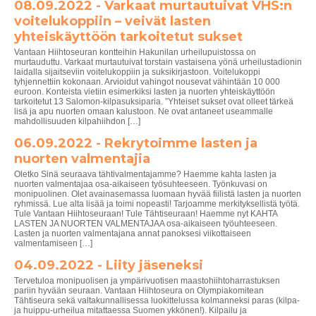
08.09.2022 - Varkaat murtautuivat VHS:n
voitelukoppiin – veivät lasten
yhteiskäyttöön tarkoitetut sukset
Vantaan Hiihtoseuran kontteihin Hakunilan urheilupuistossa on
murtauduttu. Varkaat murtautuivat torstain vastaisena yönä urheilustadionin
laidalla sijaitseviin voitelukoppiin ja suksikirjastoon. Voitelukoppi
tyhjennettiin kokonaan. Arvioidut vahingot nousevat vähintään 10 000
euroon. Konteista vietiin esimerkiksi lasten ja nuorten yhteiskäyttöön
tarkoitetut 13 Salomon-kilpasuksiparia. ”Yhteiset sukset ovat olleet tärkeä
lisä ja apu nuorten omaan kalustoon. Ne ovat antaneet useammalle
mahdollisuuden kilpahiihdon […]
06.09.2022 - Rekrytoimme lasten ja
nuorten valmentajia
Oletko Sinä seuraava tähtivalmentajamme? Haemme kahta lasten ja
nuorten valmentajaa osa-aikaiseen työsuhteeseen. Työnkuvasi on
monipuolinen. Olet avainasemassa luomaan hyvää fiilistä lasten ja nuorten
ryhmissä. Lue alta lisää ja toimi nopeasti! Tarjoamme merkityksellistä työtä.
Tule Vantaan Hiihtoseuraan! Tule Tähtiseuraan! Haemme nyt KAHTA
LASTEN JA NUORTEN VALMENTAJAA osa-aikaiseen työuhteeseen.
Lasten ja nuorten valmentajana annat panoksesi viikottaiseen
valmentamiseen […]
04.09.2022 - Liity jäseneksi
Tervetuloa monipuolisen ja ympärivuotisen maastohiihtoharrastuksen
pariin hyvään seuraan. Vantaan Hiihtoseura on Olympiakomitean
Tähtiseura sekä valtakunnallisessa luokittelussa kolmanneksi paras (kilpa-
ja huippu-urheilua mitattaessa Suomen ykkönen!). Kilpailu ja