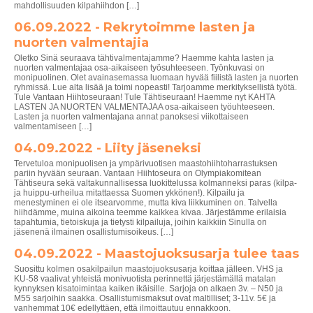
mahdollisuuden kilpahiihdon […]
06.09.2022 - Rekrytoimme lasten ja
nuorten valmentajia
Oletko Sinä seuraava tähtivalmentajamme? Haemme kahta lasten ja
nuorten valmentajaa osa-aikaiseen työsuhteeseen. Työnkuvasi on
monipuolinen. Olet avainasemassa luomaan hyvää fiilistä lasten ja nuorten
ryhmissä. Lue alta lisää ja toimi nopeasti! Tarjoamme merkityksellistä työtä.
Tule Vantaan Hiihtoseuraan! Tule Tähtiseuraan! Haemme nyt KAHTA
LASTEN JA NUORTEN VALMENTAJAA osa-aikaiseen työuhteeseen.
Lasten ja nuorten valmentajana annat panoksesi viikottaiseen
valmentamiseen […]
04.09.2022 - Liity jäseneksi
Tervetuloa monipuolisen ja ympärivuotisen maastohiihtoharrastuksen
pariin hyvään seuraan. Vantaan Hiihtoseura on Olympiakomitean
Tähtiseura sekä valtakunnallisessa luokittelussa kolmanneksi paras (kilpa-
ja huippu-urheilua mitattaessa Suomen ykkönen!). Kilpailu ja
menestyminen ei ole itsearvomme, mutta kiva liikkuminen on. Talvella
hiihdämme, muina aikoina teemme kaikkea kivaa. Järjestämme erilaisia
tapahtumia, tietoiskuja ja tietysti kilpailuja, joihin kaikkiin Sinulla on
jäsenenä ilmainen osallistumisoikeus. […]
04.09.2022 - Maastojuoksusarja tulee taas
Suosittu kolmen osakilpailun maastojuoksusarja koittaa jälleen. VHS ja
KU-58 vaalivat yhteistä monivuotista perinnettä järjestämällä matalan
kynnyksen kisatoimintaa kaiken ikäisille. Sarjoja on alkaen 3v. – N50 ja
M55 sarjoihin saakka. Osallistumismaksut ovat maltilliset; 3-11v. 5€ ja
vanhemmat 10€ edellyttäen, että ilmoittautuu ennakkoon.