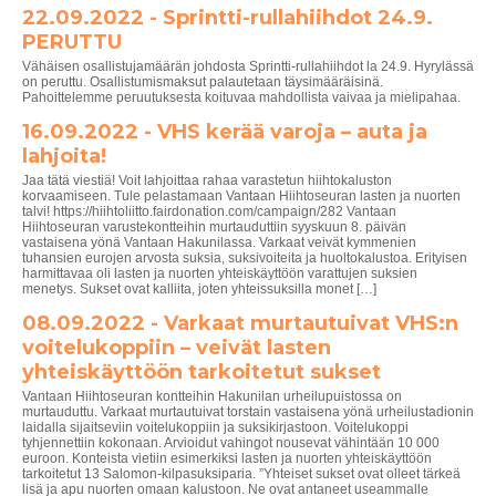
22.09.2022 - Sprintti-rullahiihdot 24.9.
PERUTTU
Vähäisen osallistujamäärän johdosta Sprintti-rullahiihdot la 24.9. Hyrylässä
on peruttu. Osallistumismaksut palautetaan täysimääräisinä.
Pahoittelemme peruutuksesta koituvaa mahdollista vaivaa ja mielipahaa.
16.09.2022 - VHS kerää varoja – auta ja
lahjoita!
Jaa tätä viestiä! Voit lahjoittaa rahaa varastetun hiihtokaluston
korvaamiseen. Tule pelastamaan Vantaan Hiihtoseuran lasten ja nuorten
talvi! https://hiihtoliitto.fairdonation.com/campaign/282 Vantaan
Hiihtoseuran varustekontteihin murtauduttiin syyskuun 8. päivän
vastaisena yönä Vantaan Hakunilassa. Varkaat veivät kymmenien
tuhansien eurojen arvosta suksia, suksivoiteita ja huoltokalustoa. Erityisen
harmittavaa oli lasten ja nuorten yhteiskäyttöön varattujen suksien
menetys. Sukset ovat kalliita, joten yhteissuksilla monet […]
08.09.2022 - Varkaat murtautuivat VHS:n
voitelukoppiin – veivät lasten
yhteiskäyttöön tarkoitetut sukset
Vantaan Hiihtoseuran kontteihin Hakunilan urheilupuistossa on
murtauduttu. Varkaat murtautuivat torstain vastaisena yönä urheilustadionin
laidalla sijaitseviin voitelukoppiin ja suksikirjastoon. Voitelukoppi
tyhjennettiin kokonaan. Arvioidut vahingot nousevat vähintään 10 000
euroon. Konteista vietiin esimerkiksi lasten ja nuorten yhteiskäyttöön
tarkoitetut 13 Salomon-kilpasuksiparia. ”Yhteiset sukset ovat olleet tärkeä
lisä ja apu nuorten omaan kalustoon. Ne ovat antaneet useammalle