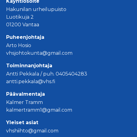
Käyntiosoite
Hakunilan urheilupuisto
Luotikuja 2
01200 Vantaa
Puheenjohtaja
Arto Hosio
vhsjohtokunta@gmail.com
Toiminnanjohtaja
Antti Pekkala / puh. 0405404283
antti.pekkala@vhs.fi
Päävalmentaja
Kalmer Tramm
kalmertramm1@gmail.com
Yleiset asiat
vhshiihto@gmail.com