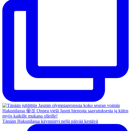
Tänään Hakunilassa käynnistyi neljä päivää kestävä