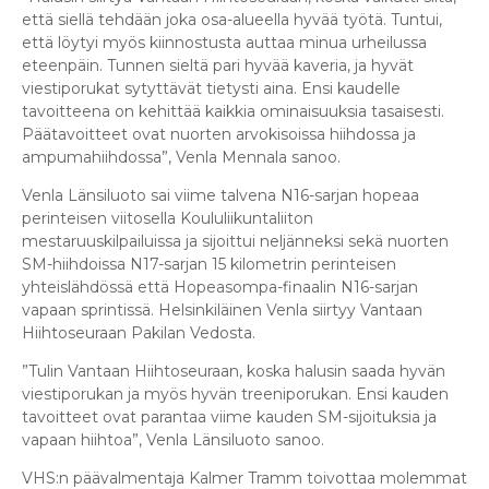
että siellä tehdään joka osa-alueella hyvää työtä. Tuntui,
että löytyi myös kiinnostusta auttaa minua urheilussa
eteenpäin. Tunnen sieltä pari hyvää kaveria, ja hyvät
viestiporukat sytyttävät tietysti aina. Ensi kaudelle
tavoitteena on kehittää kaikkia ominaisuuksia tasaisesti.
Päätavoitteet ovat nuorten arvokisoissa hiihdossa ja
ampumahiihdossa”, Venla Mennala sanoo.
Venla Länsiluoto sai viime talvena N16-sarjan hopeaa
perinteisen viitosella Koululiikuntaliiton
mestaruuskilpailuissa ja sijoittui neljänneksi sekä nuorten
SM-hiihdoissa N17-sarjan 15 kilometrin perinteisen
yhteislähdössä että Hopeasompa-finaalin N16-sarjan
vapaan sprintissä. Helsinkiläinen Venla siirtyy Vantaan
Hiihtoseuraan Pakilan Vedosta.
”Tulin Vantaan Hiihtoseuraan, koska halusin saada hyvän
viestiporukan ja myös hyvän treeniporukan. Ensi kauden
tavoitteet ovat parantaa viime kauden SM-sijoituksia ja
vapaan hiihtoa”, Venla Länsiluoto sanoo.
VHS:n päävalmentaja Kalmer Tramm toivottaa molemmat