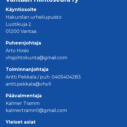
Käyntiosoite
Hakunilan urheilupuisto
Luotikuja 2
01200 Vantaa
Puheenjohtaja
Arto Hosio
vhsjohtokunta@gmail.com
Toiminnanjohtaja
Antti Pekkala / puh. 0405404283
antti.pekkala@vhs.fi
Päävalmentaja
Kalmer Tramm
kalmertramm1@gmail.com
Yleiset asiat