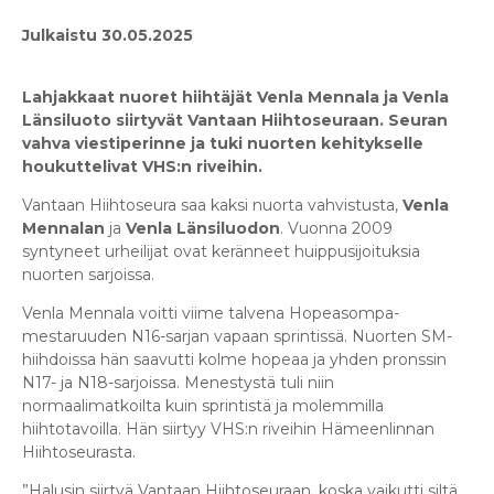
Julkaistu 30.05.2025
Lahjakkaat nuoret hiihtäjät Venla Mennala ja Venla
Länsiluoto siirtyvät Vantaan Hiihtoseuraan. Seuran
vahva viestiperinne ja tuki nuorten kehitykselle
houkuttelivat VHS:n riveihin.
Vantaan Hiihtoseura saa kaksi nuorta vahvistusta,
Venla
Mennalan
ja
Venla Länsiluodon
. Vuonna 2009
syntyneet urheilijat ovat keränneet huippusijoituksia
nuorten sarjoissa.
Venla Mennala voitti viime talvena Hopeasompa-
mestaruuden N16-sarjan vapaan sprintissä. Nuorten SM-
hiihdoissa hän saavutti kolme hopeaa ja yhden pronssin
N17- ja N18-sarjoissa. Menestystä tuli niin
normaalimatkoilta kuin sprintistä ja molemmilla
hiihtotavoilla. Hän siirtyy VHS:n riveihin Hämeenlinnan
Hiihtoseurasta.
”Halusin siirtyä Vantaan Hiihtoseuraan, koska vaikutti siltä,