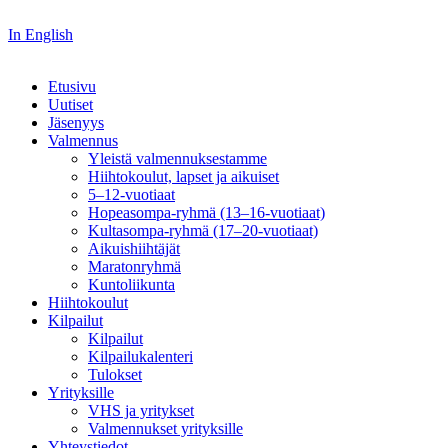
In English
Etusivu
Uutiset
Jäsenyys
Valmennus
Yleistä valmennuksestamme
Hiihtokoulut, lapset ja aikuiset
5–12-vuotiaat
Hopeasompa-ryhmä (13–16-vuotiaat)
Kultasompa-ryhmä (17–20-vuotiaat)
Aikuishiihtäjät
Maratonryhmä
Kuntoliikunta
Hiihtokoulut
Kilpailut
Kilpailut
Kilpailukalenteri
Tulokset
Yrityksille
VHS ja yritykset
Valmennukset yrityksille
Yhteystiedot