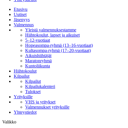
Etusivu
Uutiset
Jäsenyys
Valmennus
Yleistä valmennuksestamme
Hiihtokoulut, lapset ja aikuiset
5–12-vuotiaat
Hopeasompa-ryhmä (13–16-vuotiaat)
Kultasompa-ryhmä (17–20-vuotiaat)
Aikuishiihtäjät
Maratonryhmä
Kuntoliikunta
Hiihtokoulut
Kilpailut
Kilpailut
Kilpailukalenteri
Tulokset
Yrityksille
VHS ja yritykset
Valmennukset yrityksille
Yhteystiedot
Valikko