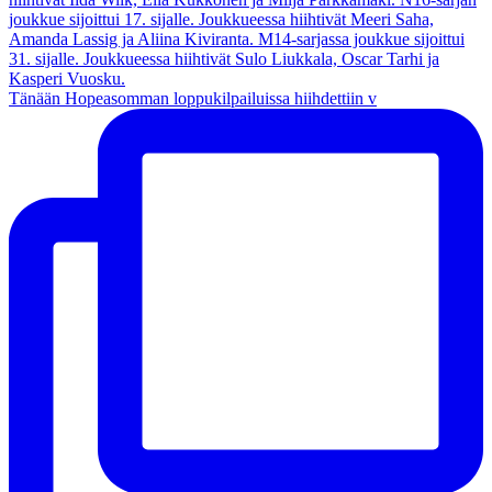
Tänään Hopeasomman loppukilpailuissa hiihdettiin v