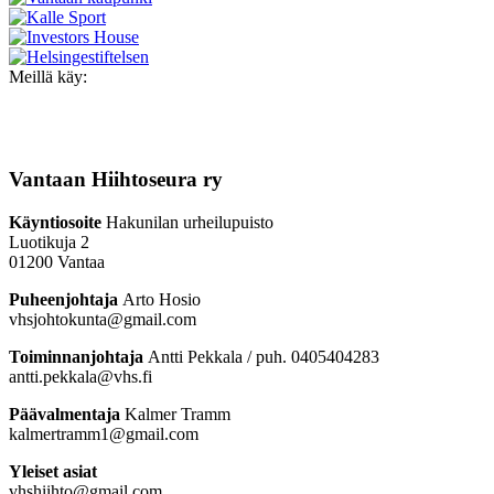
Meillä käy:
Vantaan Hiihtoseura ry
Käyntiosoite
Hakunilan urheilupuisto
Luotikuja 2
01200 Vantaa
Puheenjohtaja
Arto Hosio
vhsjohtokunta@gmail.com
Toiminnanjohtaja
Antti Pekkala / puh. 0405404283
antti.pekkala@vhs.fi
Päävalmentaja
Kalmer Tramm
kalmertramm1@gmail.com
Yleiset asiat
vhshiihto@gmail.com