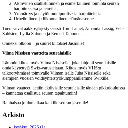
Aktiivinen osallistuminen ja esimerkillinen toiminta seuran
harjoituksissa ja leireillä.
Ymmärrys ja näytöt monipuolisesta harjoittelusta.
Urheilullinen ja liikunnallinen elämänasenne.
Tuen saivat aakkosjärjestyksessä Tom Lainet, Amanda Lassig, Eelis
Sahlsten, Lydia Salonen ja Eemeli Taponen.
Onneksi olkoon – ja suuret kiitokset Jasmille!
Vilma Nissisen vaatteita seuralaisille
Lämmin kiitos myös Vilma Nissiselle, joka lahjoitti seuralaisille
omia käytettyjä Swix-varusteitaan. Kiitos myös VHS:n
talkooryhmässä toimivalle Vilman isälle Juha Nissiselle sekä
aiempien vuosien voideyhteistyökumppanillemme Swixille.
Vilman vaatteet jaettiin aktiivisille seuralaisille tänään pikkujouluissa
– kannattaa osallistua seuran tapahtumiin!
Rauhaisaa joulun aikaa kaikille seuran jäsenille!
Arkisto
kesäkuu 2026 (1)