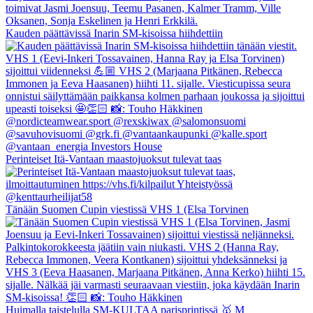
Kauden päättävissä Inarin SM-kisoissa hiihdettiin
Perinteiset Itä-Vantaan maastojuoksut tulevat taas
Tänään Suomen Cupin viestissä VHS 1 (Elsa Torvinen
Huimalla taistelulla SM-KULTAA parisprintissä 🥇 M