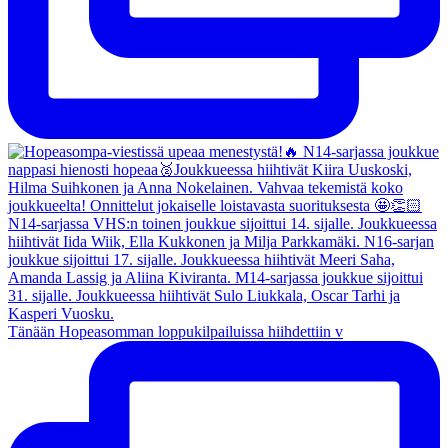
Tänään Hopeasomman loppukilpailuissa hiihdettiin v