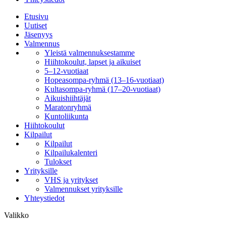
Etusivu
Uutiset
Jäsenyys
Valmennus
Yleistä valmennuksestamme
Hiihtokoulut, lapset ja aikuiset
5–12-vuotiaat
Hopeasompa-ryhmä (13–16-vuotiaat)
Kultasompa-ryhmä (17–20-vuotiaat)
Aikuishiihtäjät
Maratonryhmä
Kuntoliikunta
Hiihtokoulut
Kilpailut
Kilpailut
Kilpailukalenteri
Tulokset
Yrityksille
VHS ja yritykset
Valmennukset yrityksille
Yhteystiedot
Valikko