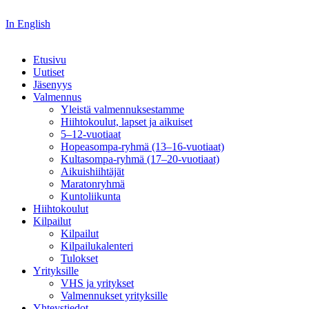
In English
Etusivu
Uutiset
Jäsenyys
Valmennus
Yleistä valmennuksestamme
Hiihtokoulut, lapset ja aikuiset
5–12-vuotiaat
Hopeasompa-ryhmä (13–16-vuotiaat)
Kultasompa-ryhmä (17–20-vuotiaat)
Aikuishiihtäjät
Maratonryhmä
Kuntoliikunta
Hiihtokoulut
Kilpailut
Kilpailut
Kilpailukalenteri
Tulokset
Yrityksille
VHS ja yritykset
Valmennukset yrityksille
Yhteystiedot