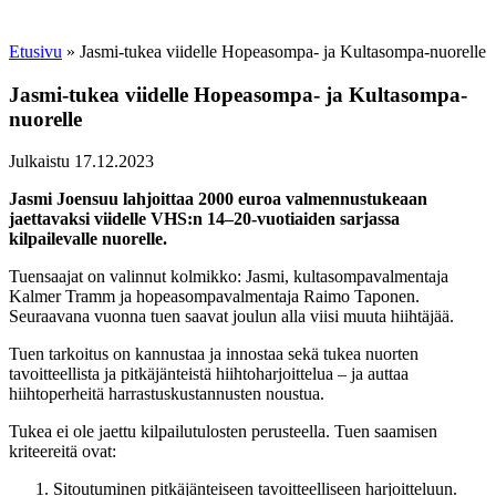
Etusivu
»
Jasmi-tukea viidelle Hopeasompa- ja Kultasompa-nuorelle
Jasmi-tukea viidelle Hopeasompa- ja Kultasompa-
nuorelle
Julkaistu 17.12.2023
Jasmi Joensuu lahjoittaa 2000 euroa valmennustukeaan
jaettavaksi viidelle VHS:n 14–20-vuotiaiden sarjassa
kilpailevalle nuorelle.
Tuensaajat on valinnut kolmikko: Jasmi, kultasompavalmentaja
Kalmer Tramm ja hopeasompavalmentaja Raimo Taponen.
Seuraavana vuonna tuen saavat joulun alla viisi muuta hiihtäjää.
Tuen tarkoitus on kannustaa ja innostaa sekä tukea nuorten
tavoitteellista ja pitkäjänteistä hiihtoharjoittelua – ja auttaa
hiihtoperheitä harrastuskustannusten noustua.
Tukea ei ole jaettu kilpailutulosten perusteella. Tuen saamisen
kriteereitä ovat:
Sitoutuminen pitkäjänteiseen tavoitteelliseen harjoitteluun.