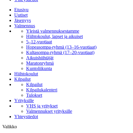
Etusivu
Uutiset
Jäsenyys
Valmennus
Yleistä valmennuksestamme
Hiihtokoulut, lapset ja aikuiset
5–12-vuotiaat
Hopeasompa-ryhmä (13–16-vuotiaat)
Kultasompa-ryhmä (17–20-vuotiaat)
Aikuishiihtäjät
Maratonryhmä
Kuntoliikunta
Hiihtokoulut
Kilpailut
Kilpailut
Kilpailukalenteri
Tulokset
Yrityksille
VHS ja yritykset
Valmennukset yrityksille
Yhteystiedot
Valikko