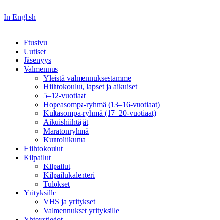
In English
Etusivu
Uutiset
Jäsenyys
Valmennus
Yleistä valmennuksestamme
Hiihtokoulut, lapset ja aikuiset
5–12-vuotiaat
Hopeasompa-ryhmä (13–16-vuotiaat)
Kultasompa-ryhmä (17–20-vuotiaat)
Aikuishiihtäjät
Maratonryhmä
Kuntoliikunta
Hiihtokoulut
Kilpailut
Kilpailut
Kilpailukalenteri
Tulokset
Yrityksille
VHS ja yritykset
Valmennukset yrityksille
Yhteystiedot