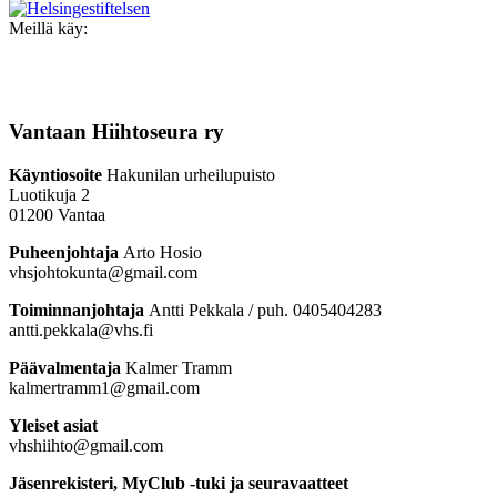
Meillä käy:
Vantaan Hiihtoseura ry
Käyntiosoite
Hakunilan urheilupuisto
Luotikuja 2
01200 Vantaa
Puheenjohtaja
Arto Hosio
vhsjohtokunta@gmail.com
Toiminnanjohtaja
Antti Pekkala / puh. 0405404283
antti.pekkala@vhs.fi
Päävalmentaja
Kalmer Tramm
kalmertramm1@gmail.com
Yleiset asiat
vhshiihto@gmail.com
Jäsenrekisteri, MyClub -tuki ja seuravaatteet