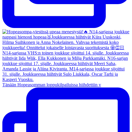
Tänään Hopeasomman loppukilpailuissa hiihdettiin v