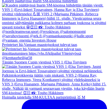
Kauden päättävissä Inarin SM-kisoissa hiihdettiin
Perinteiset Itä-Vantaan maastojuoksut tulevat taas
Tänään Suomen Cupin viestissä VHS 1 (Elsa Torvinen
Huimalla taistelulla SM-KULTAA parisprintissä 🥇 M