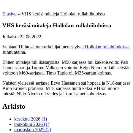
Etusivu
»
VHS keräsi mitaleja Hollolan rullahiihdoissa
VHS keräsi mitaleja Hollolan rullahiihdoissa
Julkaistu 22.08.2022
Vantaan Hiihtoseuran urheilijat menestyivät
Hollolan rullahiihdoissa
sunnuntaina.
Eniten mitaleja tuli ikäsarjoista. M50-sarjassa tuli kaksoisvoitto Pasi
Lounasahon ja Tuomo Valkosen voimin. Reijo Niemi rullaili selvään
voittoon M60-sarjassa. Timo Tapio oli M35-sarjan kolmas.
Naisten yleisessä sarjassa Eeva Haasanen sai hopeaa ja N18-sarjassa
Aino Eronen pronssia. M18-sarjassa hiihti kaksi VHS:n nuorta
miestä: Niilo Aivelo oli viides ja Tom Lainet kahdeksas.
Arkisto
kesäkuu 2026 (1)
toukokuu 2026 (1)
marraskuu 2025 (2)