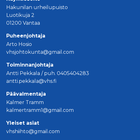
Hakunilan urheilupuisto
Luotikuja 2
01200 Vantaa
Puheenjohtaja
Arto Hosio
vhsjohtokunta@gmail.com
Toiminnanjohtaja
Antti Pekkala / puh. 0405404283
antti.pekkala@vhs.fi
Päävalmentaja
Kalmer Tramm
kalmertramm1@gmail.com
Yleiset asiat
vhshiihto@gmail.com