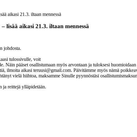
ikasi 21.3. iltaan mennessä
ää aikasi 21.3. iltaan mennessä
johdosta.
aasi tulossivulle, voit
lle. Näin pääset osallistumaan myös arvontaan ja tuloksesi huomioidaan
eittiä, ilmoita aikasi teruusi@gmail.com. Päivitämme myös nämä poikkeavan
iihtänyt vielä hiihtoa, maksamme Sinulle pyynnöstäsi osallistumismak
 ja reittejä ylläpidetään.