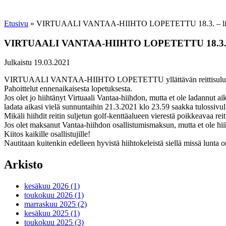
Etusivu
»
VIRTUAALI VANTAA-HIIHTO LOPETETTU 18.3. – lisää a
VIRTUAALI VANTAA-HIIHTO LOPETETTU 18.3. – lis
Julkaistu 19.03.2021
VIRTUAALI VANTAA-HIIHTO LOPETETTU yllättävän reittisulun 
Pahoittelut ennenaikaisesta lopetuksesta.
Jos olet jo hiihtänyt Virtuaali Vantaa-hiihdon, mutta et ole ladannut aik
ladata aikasi vielä sunnuntaihin 21.3.2021 klo 23.59 saakka tulossivu
Mikäli hiihdit reitin suljetun golf-kenttäalueen vierestä poikkeavaa r
Jos olet maksanut Vantaa-hiihdon osallistumismaksun, mutta et ole h
Kiitos kaikille osallistujille!
Nautitaan kuitenkin edelleen hyvistä hiihtokeleistä siellä missä lunta on
Arkisto
kesäkuu 2026 (1)
toukokuu 2026 (1)
marraskuu 2025 (2)
kesäkuu 2025 (1)
toukokuu 2025 (3)