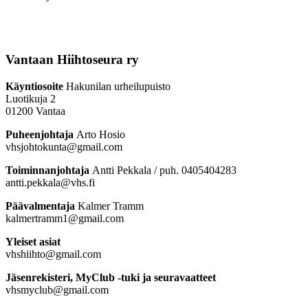
Vantaan Hiihtoseura ry
Käyntiosoite
Hakunilan urheilupuisto
Luotikuja 2
01200 Vantaa
Puheenjohtaja
Arto Hosio
vhsjohtokunta@gmail.com
Toiminnanjohtaja
Antti Pekkala / puh. 0405404283
antti.pekkala@vhs.fi
Päävalmentaja
Kalmer Tramm
kalmertramm1@gmail.com
Yleiset asiat
vhshiihto@gmail.com
Jäsenrekisteri, MyClub -tuki ja seuravaatteet
vhsmyclub@gmail.com