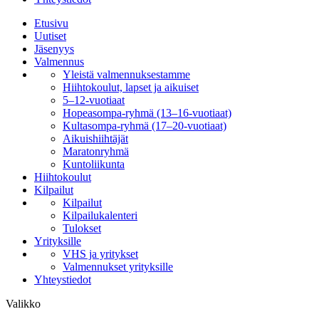
Etusivu
Uutiset
Jäsenyys
Valmennus
Yleistä valmennuksestamme
Hiihtokoulut, lapset ja aikuiset
5–12-vuotiaat
Hopeasompa-ryhmä (13–16-vuotiaat)
Kultasompa-ryhmä (17–20-vuotiaat)
Aikuishiihtäjät
Maratonryhmä
Kuntoliikunta
Hiihtokoulut
Kilpailut
Kilpailut
Kilpailukalenteri
Tulokset
Yrityksille
VHS ja yritykset
Valmennukset yrityksille
Yhteystiedot
Valikko