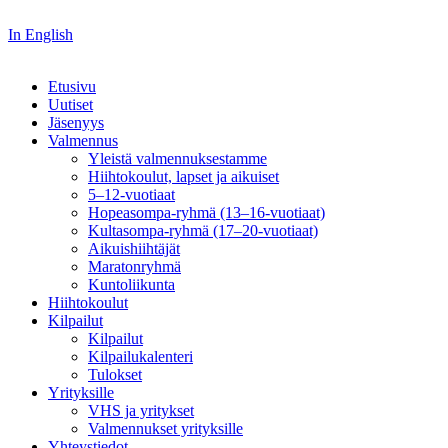
In English
Etusivu
Uutiset
Jäsenyys
Valmennus
Yleistä valmennuksestamme
Hiihtokoulut, lapset ja aikuiset
5–12-vuotiaat
Hopeasompa-ryhmä (13–16-vuotiaat)
Kultasompa-ryhmä (17–20-vuotiaat)
Aikuishiihtäjät
Maratonryhmä
Kuntoliikunta
Hiihtokoulut
Kilpailut
Kilpailut
Kilpailukalenteri
Tulokset
Yrityksille
VHS ja yritykset
Valmennukset yrityksille
Yhteystiedot