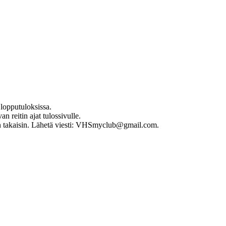
 lopputuloksissa.
 reitin ajat tulossivulle.
sun takaisin. Lähetä viesti: VHSmyclub@gmail.com.