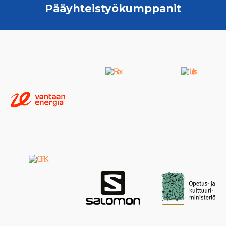
Pääyhteistyökumppanit