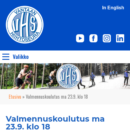
In English
Valikko
Etusivu
»
Valmennuskoulutus ma 23.9. klo 18
Valmennuskoulutus ma
23.9. klo 18