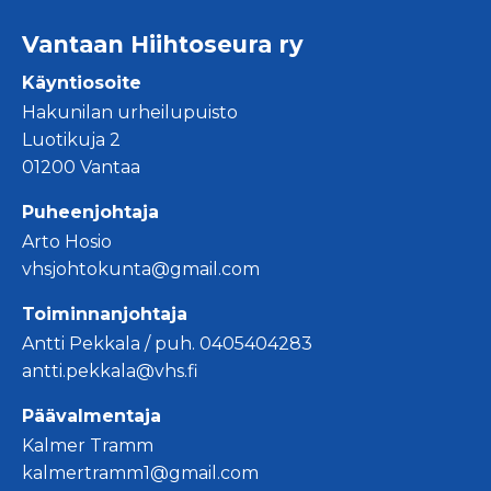
Vantaan Hiihtoseura ry
Käyntiosoite
Hakunilan urheilupuisto
Luotikuja 2
01200 Vantaa
Puheenjohtaja
Arto Hosio
vhsjohtokunta@gmail.com
Toiminnanjohtaja
Antti Pekkala / puh. 0405404283
antti.pekkala@vhs.fi
Päävalmentaja
Kalmer Tramm
kalmertramm1@gmail.com