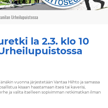
kunilan Urheilupuistossa
retki la 2.3. klo 10
Urheilupuistossa
Tänäkin vuonna järjestetään Vantaa Hiihto ja samassa
llistua kisaan haastamaan itsesi tai kaverisi,
erhe ja valita itselleen sopivimman retkimatkan ilman