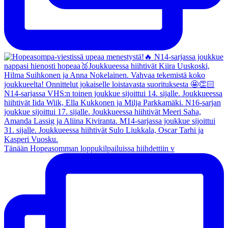
Tänään Hopeasomman loppukilpailuissa hiihdettiin v