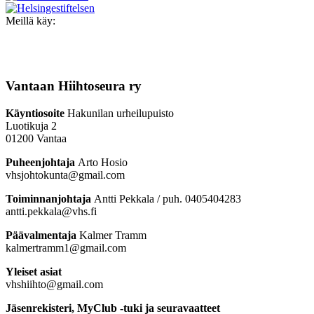
Meillä käy:
Vantaan Hiihtoseura ry
Käyntiosoite
Hakunilan urheilupuisto
Luotikuja 2
01200 Vantaa
Puheenjohtaja
Arto Hosio
vhsjohtokunta@gmail.com
Toiminnanjohtaja
Antti Pekkala / puh. 0405404283
antti.pekkala@vhs.fi
Päävalmentaja
Kalmer Tramm
kalmertramm1@gmail.com
Yleiset asiat
vhshiihto@gmail.com
Jäsenrekisteri, MyClub -tuki ja seuravaatteet