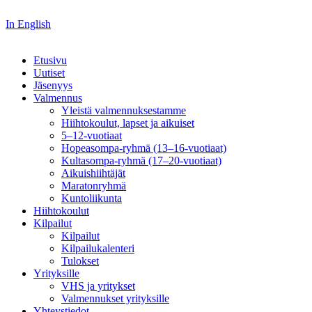
In English
Etusivu
Uutiset
Jäsenyys
Valmennus
Yleistä valmennuksestamme
Hiihtokoulut, lapset ja aikuiset
5–12-vuotiaat
Hopeasompa-ryhmä (13–16-vuotiaat)
Kultasompa-ryhmä (17–20-vuotiaat)
Aikuishiihtäjät
Maratonryhmä
Kuntoliikunta
Hiihtokoulut
Kilpailut
Kilpailut
Kilpailukalenteri
Tulokset
Yrityksille
VHS ja yritykset
Valmennukset yrityksille
Yhteystiedot