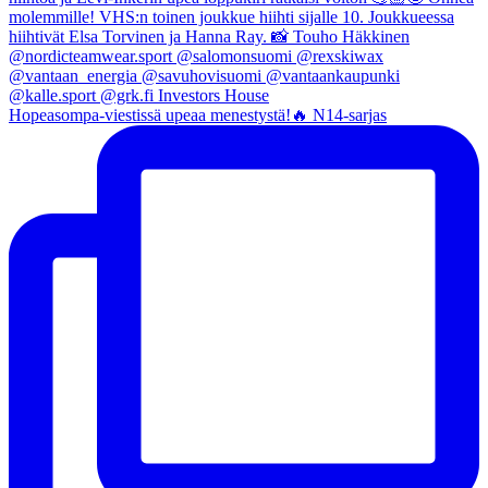
Hopeasompa-viestissä upeaa menestystä!🔥 N14-sarjas