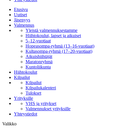
Etusivu
Uutiset
Jäsenyys
Valmennus
Yleistä valmennuksestamme
Hiihtokoulut, lapset ja aikuiset
5–12-vuotiaat
Hopeasompa-ryhmä (13–16-vuotiaat)
Kultasompa-ryhmä (17–20-vuotiaat)
Aikuishiihtäjät
Maratonryhmä
Kuntoliikunta
Hiihtokoulut
Kilpailut
Kilpailut
Kilpailukalenteri
Tulokset
Yrityksille
VHS ja yritykset
Valmennukset yrityksille
Yhteystiedot
Valikko