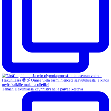
Tänään Hakunilassa käynnistyi neljä päivää kestävä