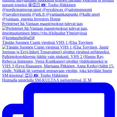
Perinteiset Itä-Vantaan maastojuoksut tulevat taas
Tänään Suomen Cupin viestissä VHS 1 (Elsa Torvinen
Huimalla taistelulla SM-KULTAA parisprintissä 🥇 M