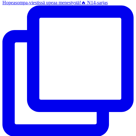
Hopeasompa-viestissä upeaa menestystä!🔥 N14-sarjas