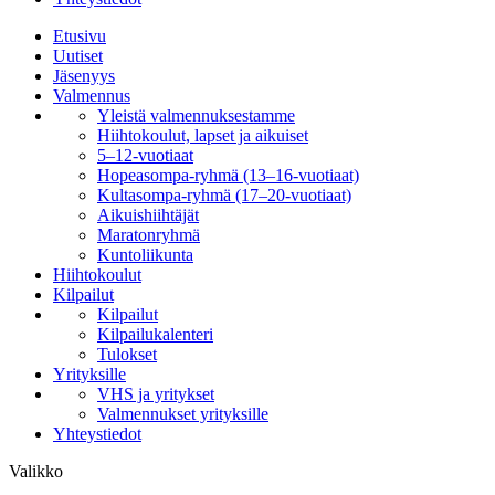
Etusivu
Uutiset
Jäsenyys
Valmennus
Yleistä valmennuksestamme
Hiihtokoulut, lapset ja aikuiset
5–12-vuotiaat
Hopeasompa-ryhmä (13–16-vuotiaat)
Kultasompa-ryhmä (17–20-vuotiaat)
Aikuishiihtäjät
Maratonryhmä
Kuntoliikunta
Hiihtokoulut
Kilpailut
Kilpailut
Kilpailukalenteri
Tulokset
Yrityksille
VHS ja yritykset
Valmennukset yrityksille
Yhteystiedot
Valikko