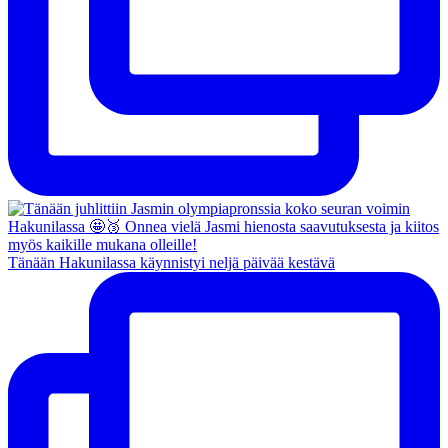
Tänään Hakunilassa käynnistyi neljä päivää kestävä