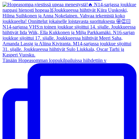
Tänään Hopeasomman loppukilpailuissa hiihdettiin v