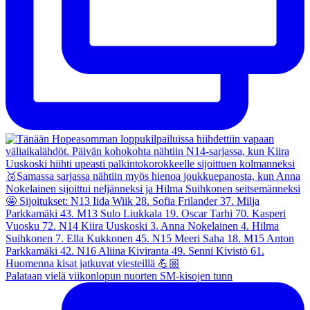
Palataan vielä viikonlopun nuorten SM-kisojen tunn