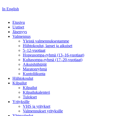
In English
Etusivu
Uutiset
Jäsenyys
Valmennus
Yleistä valmennuksestamme
Hiihtokoulut, lapset ja aikuiset
5–12-vuotiaat
Hopeasompa-ryhmä (13–16-vuotiaat)
Kultasompa-ryhmä (17–20-vuotiaat)
Aikuishiihtäjät
Maratonryhmä
Kuntoliikunta
Hiihtokoulut
Kilpailut
Kilpailut
Kilpailukalenteri
Tulokset
Yrityksille
VHS ja yritykset
Valmennukset yrityksille
Yhteystiedot