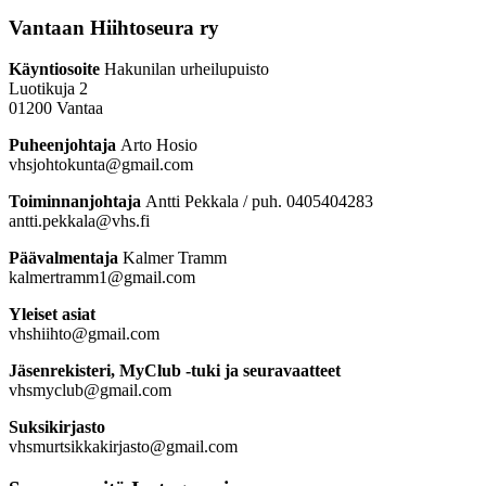
Vantaan Hiihtoseura ry
Käyntiosoite
Hakunilan urheilupuisto
Luotikuja 2
01200 Vantaa
Puheenjohtaja
Arto Hosio
vhsjohtokunta@gmail.com
Toiminnanjohtaja
Antti Pekkala / puh. 0405404283
antti.pekkala@vhs.fi
Päävalmentaja
Kalmer Tramm
kalmertramm1@gmail.com
Yleiset asiat
vhshiihto@gmail.com
Jäsenrekisteri, MyClub -tuki ja seuravaatteet
vhsmyclub@gmail.com
Suksikirjasto
vhsmurtsikkakirjasto@gmail.com