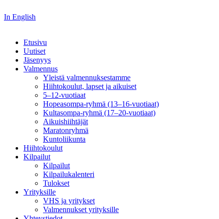
In English
Etusivu
Uutiset
Jäsenyys
Valmennus
Yleistä valmennuksestamme
Hiihtokoulut, lapset ja aikuiset
5–12-vuotiaat
Hopeasompa-ryhmä (13–16-vuotiaat)
Kultasompa-ryhmä (17–20-vuotiaat)
Aikuishiihtäjät
Maratonryhmä
Kuntoliikunta
Hiihtokoulut
Kilpailut
Kilpailut
Kilpailukalenteri
Tulokset
Yrityksille
VHS ja yritykset
Valmennukset yrityksille
Yhteystiedot