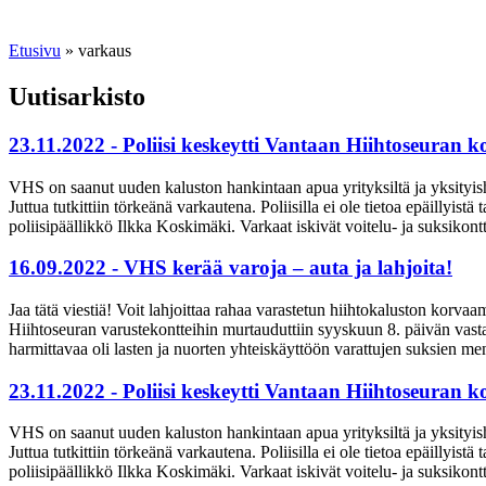
Etusivu
»
varkaus
Uutisarkisto
23.11.2022 - Poliisi keskeytti Vantaan Hiihtoseuran k
VHS on saanut uuden kaluston hankintaan apua yrityksiltä ja yksityis
Juttua tutkittiin törkeänä varkautena. Poliisilla ei ole tietoa epäillyis
poliisipäällikkö Ilkka Koskimäki. Varkaat iskivät voitelu- ja suksikon
16.09.2022 - VHS kerää varoja – auta ja lahjoita!
Jaa tätä viestiä! Voit lahjoittaa rahaa varastetun hiihtokaluston korva
Hiihtoseuran varustekontteihin murtauduttiin syyskuun 8. päivän vast
harmittavaa oli lasten ja nuorten yhteiskäyttöön varattujen suksien men
23.11.2022 - Poliisi keskeytti Vantaan Hiihtoseuran k
VHS on saanut uuden kaluston hankintaan apua yrityksiltä ja yksityis
Juttua tutkittiin törkeänä varkautena. Poliisilla ei ole tietoa epäillyis
poliisipäällikkö Ilkka Koskimäki. Varkaat iskivät voitelu- ja suksikon