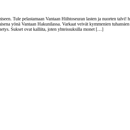
amiseen. Tule pelastamaan Vantaan Hiihtoseuran lasten ja nuorten talvi! 
aisena yönä Vantaan Hakunilassa. Varkaat veivät kymmenien tuhansien eur
etys. Sukset ovat kalliita, joten yhteissuksilla monet […]