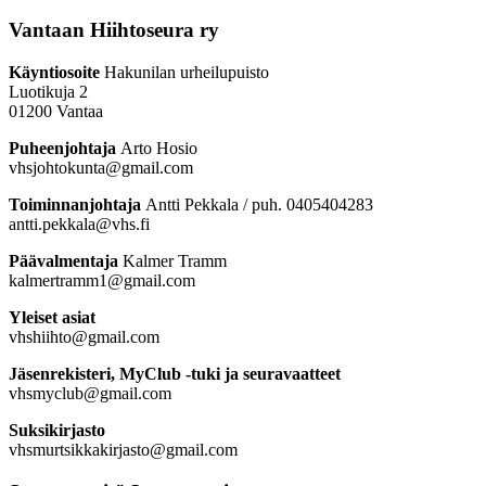
Vantaan Hiihtoseura ry
Käyntiosoite
Hakunilan urheilupuisto
Luotikuja 2
01200 Vantaa
Puheenjohtaja
Arto Hosio
vhsjohtokunta@gmail.com
Toiminnanjohtaja
Antti Pekkala / puh. 0405404283
antti.pekkala@vhs.fi
Päävalmentaja
Kalmer Tramm
kalmertramm1@gmail.com
Yleiset asiat
vhshiihto@gmail.com
Jäsenrekisteri, MyClub -tuki ja seuravaatteet
vhsmyclub@gmail.com
Suksikirjasto
vhsmurtsikkakirjasto@gmail.com