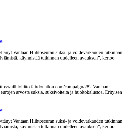
sa
yttänyt Vantaan Hiihtoseuran suksi- ja voidevarkauden tutkinnan.
ä selviämistä, käynnistää tutkinnan uudelleen avauksen”, kertoo
https://hiihtoliitto.fairdonation.com/campaign/282 Vantaan
ojen arvosta suksia, suksivoiteita ja huoltokalustoa. Erityisen
sa
yttänyt Vantaan Hiihtoseuran suksi- ja voidevarkauden tutkinnan.
ä selviämistä, käynnistää tutkinnan uudelleen avauksen”, kertoo