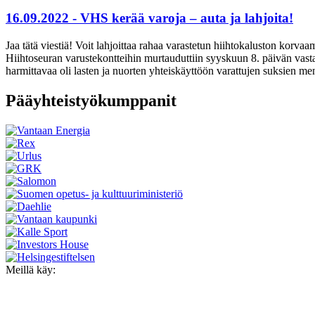
16.09.2022 - VHS kerää varoja – auta ja lahjoita!
Jaa tätä viestiä! Voit lahjoittaa rahaa varastetun hiihtokaluston korva
Hiihtoseuran varustekontteihin murtauduttiin syyskuun 8. päivän vast
harmittavaa oli lasten ja nuorten yhteiskäyttöön varattujen suksien men
Pääyhteistyökumppanit
Meillä käy: