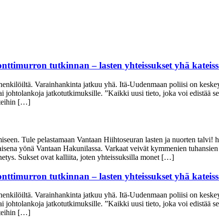
onttimurron tutkinnan – lasten yhteissukset yhä kateis
henkilöiltä. Varainhankinta jatkuu yhä. Itä-Uudenmaan poliisi on keske
tä tai johtolankoja jatkotutkimuksille. ”Kaikki uusi tieto, joka voi edistä
tteihin […]
amiseen. Tule pelastamaan Vantaan Hiihtoseuran lasten ja nuorten talvi! 
aisena yönä Vantaan Hakunilassa. Varkaat veivät kymmenien tuhansien eur
etys. Sukset ovat kalliita, joten yhteissuksilla monet […]
onttimurron tutkinnan – lasten yhteissukset yhä kateis
henkilöiltä. Varainhankinta jatkuu yhä. Itä-Uudenmaan poliisi on keske
tä tai johtolankoja jatkotutkimuksille. ”Kaikki uusi tieto, joka voi edistä
tteihin […]