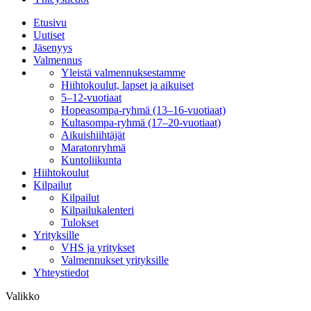
Etusivu
Uutiset
Jäsenyys
Valmennus
Yleistä valmennuksestamme
Hiihtokoulut, lapset ja aikuiset
5–12-vuotiaat
Hopeasompa-ryhmä (13–16-vuotiaat)
Kultasompa-ryhmä (17–20-vuotiaat)
Aikuishiihtäjät
Maratonryhmä
Kuntoliikunta
Hiihtokoulut
Kilpailut
Kilpailut
Kilpailukalenteri
Tulokset
Yrityksille
VHS ja yritykset
Valmennukset yrityksille
Yhteystiedot
Valikko