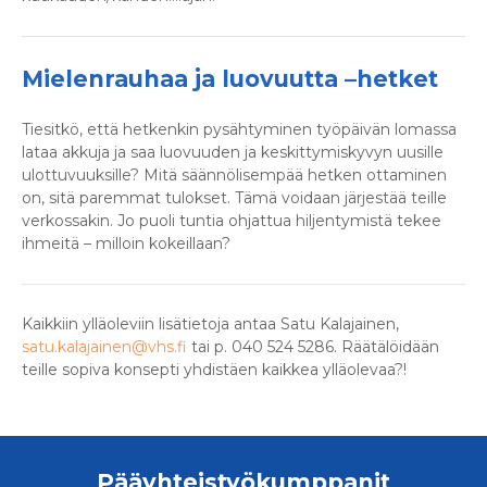
Mielenrauhaa ja luovuutta –hetket
Tiesitkö, että hetkenkin pysähtyminen työpäivän lomassa
lataa akkuja ja saa luovuuden ja keskittymiskyvyn uusille
ulottuvuuksille? Mitä säännölisempää hetken ottaminen
on, sitä paremmat tulokset. Tämä voidaan järjestää teille
verkossakin. Jo puoli tuntia ohjattua hiljentymistä tekee
ihmeitä – milloin kokeillaan?
Kaikkiin ylläoleviin lisätietoja antaa Satu Kalajainen,
satu.kalajainen@vhs.fi
tai p. 040 524 5286. Räätälöidään
teille sopiva konsepti yhdistäen kaikkea ylläolevaa?!
Pääyhteistyökumppanit