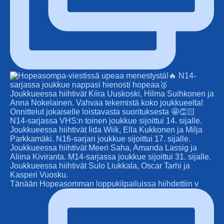
Tänään Hopeasomman loppukilpailuissa hiihdettiin v