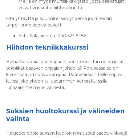
Meillä on myös murtsikkakirjasto, josta osallistujat
voivat vuokrata hiihtovälineitä.
Ota yhteyttä ja suunnitellaan yhdessä juuri teidän
tarpeillenne sopiva paketti
Satu Kalajainen p. 040 524 5286
Hiihdon tekniikkakurssi
Haluatko oppia joko vapaan, perinteisen tai molemmat
tekniikat osaavan ohjaajan johdolla? Porukassa se on
kivempaa ja motivoivampaa. Räätälöidään teille sopiva
kurssi joko yhden tai useamman kerran kurssilla.
Lainaamme myös välineitä.
Suksien huoltokurssi ja välineiden
valinta
Haluatko oppia suksen huollon niksit sekä saada vinkkejä