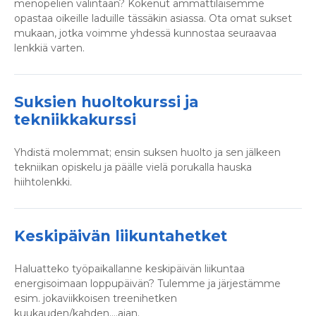
menopelien valintaan? Kokenut ammattilaisemme
opastaa oikeille laduille tässäkin asiassa. Ota omat sukset
mukaan, jotka voimme yhdessä kunnostaa seuraavaa
lenkkiä varten.
Suksien huoltokurssi ja
tekniikkakurssi
Yhdistä molemmat; ensin suksen huolto ja sen jälkeen
tekniikan opiskelu ja päälle vielä porukalla hauska
hiihtolenkki.
Keskipäivän liikuntahetket
Haluatteko työpaikallanne keskipäivän liikuntaa
energisoimaan loppupäivän? Tulemme ja järjestämme
esim. jokaviikkoisen treenihetken
kuukauden/kahden….ajan.