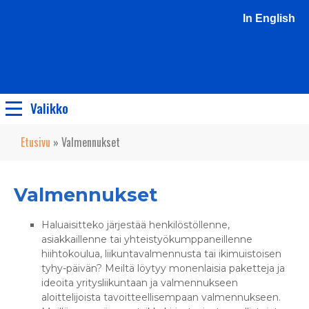
In English
Valikko
Etusivu
»
Valmennukset
Valmennukset
Haluaisitteko järjestää henkilöstöllenne,
asiakkaillenne tai yhteistyökumppaneillenne
hiihtokoulua, liikuntavalmennusta tai ikimuistoisen
tyhy-päivän? Meiltä löytyy monenlaisia paketteja ja
ideoita yritysliikuntaan ja valmennukseen
aloittelijoista tavoitteellisempaan valmennukseen.