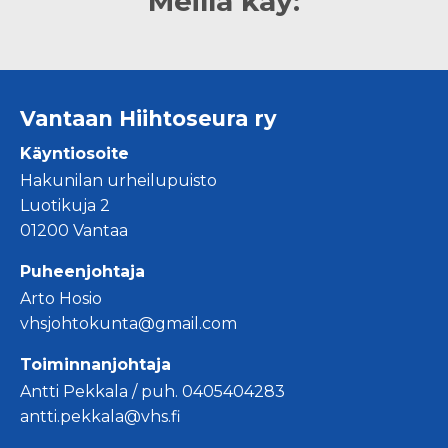
Meillä käy:
Vantaan Hiihtoseura ry
Käyntiosoite
Hakunilan urheilupuisto
Luotikuja 2
01200 Vantaa
Puheenjohtaja
Arto Hosio
vhsjohtokunta@gmail.com
Toiminnanjohtaja
Antti Pekkala / puh. 0405404283
antti.pekkala@vhs.fi