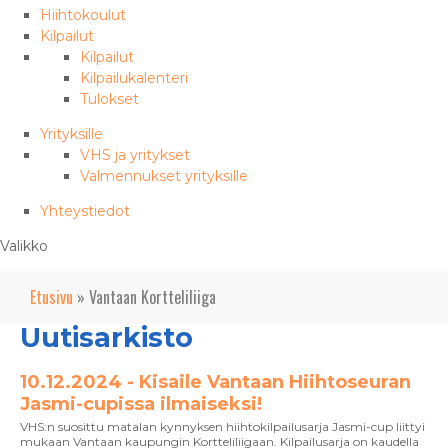
Hiihtokoulut
Kilpailut
Kilpailut
Kilpailukalenteri
Tulokset
Yrityksille
VHS ja yritykset
Valmennukset yrityksille
Yhteystiedot
Valikko
Etusivu
»
Vantaan Kortteliliiga
Uutisarkisto
10.12.2024 - Kisaile Vantaan Hiihtoseuran
Jasmi-cupissa ilmaiseksi!
VHS:n suosittu matalan kynnyksen hiihtokilpailusarja Jasmi-cup liittyi
mukaan Vantaan kaupungin Kortteliliigaan. Kilpailusarja on kaudella