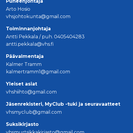
Puheenjohtaja
Arto Hosio
vhsjohtokunta@gmail.com
Toiminnanjohtaja
Antti Pekkala / puh. 0405404283
antti.pekkala@vhs.fi
Päävalmentaja
Kalmer Tramm
kalmertramm1@gmail.com
Yleiset asiat
vhshiihto@gmail.com
Jäsenrekisteri, MyClub -tuki ja seuravaatteet
vhsmyclub@gmail.com
Suksikirjasto
vhsmurtsikkakirjasto@gmail.com