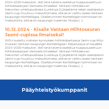
2024–2025 maksuton. Voit tänä talvena osallistua huippusuosittuun
hiihtokisasarjaan Vantaalla ilmaiseksi! Vantaan Hiihtoseuran
Hakunilan urheilupuistossa (Luotikuja 2) järjestämä neljän osakilpailun
Jasmi-cup muuttuu maksuttomaksi, sillä se on valittu osaksi Vantaan
kaupungin Kortteliliigaa. Osallistuminen Kortteliliigan toimintaan on
maksutonta, sillä se on kaupungin tukemaa. Muissa […]
10.12.2024 - Kisaile Vantaan Hiihtoseuran
Jasmi-cupissa ilmaiseksi!
VHS:n suosittu matalan kynnyksen hiihtokilpailusarja Jasmi-cup liittyi
mukaan Vantaan kaupungin Kortteliliigaan. Kilpailusarja on kaudella
2024–2025 maksuton. Voit tänä talvena osallistua huippusuosittuun
hiihtokisasarjaan Vantaalla ilmaiseksi! Vantaan Hiihtoseuran
Hakunilan urheilupuistossa (Luotikuja 2) järjestämä neljän osakilpailun
Jasmi-cup muuttuu maksuttomaksi, sillä se on valittu osaksi Vantaan
kaupungin Kortteliliigaa. Osallistuminen Kortteliliigan toimintaan on
maksutonta, sillä se on kaupungin tukemaa. Muissa […]
Pääyhteistyökumppanit