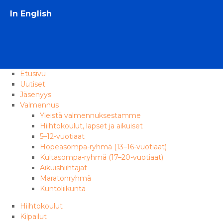
In English
Etusivu
Uutiset
Jäsenyys
Valmennus
Yleistä valmennuksestamme
Hiihtokoulut, lapset ja aikuiset
5–12-vuotiaat
Hopeasompa-ryhmä (13–16-vuotiaat)
Kultasompa-ryhmä (17–20-vuotiaat)
Aikuishiihtäjät
Maratonryhmä
Kuntoliikunta
Hiihtokoulut
Kilpailut