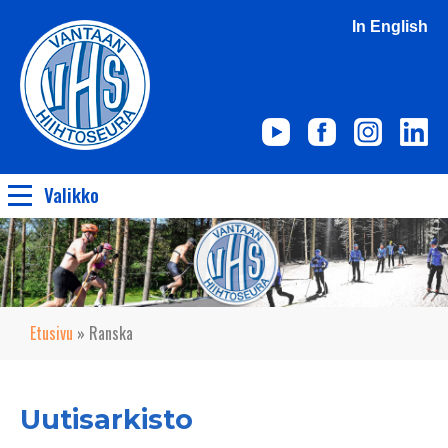
In English
Valikko
Etusivu
»
Ranska
Uutisarkisto