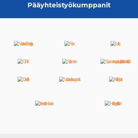
Pääyhteistyökumppanit