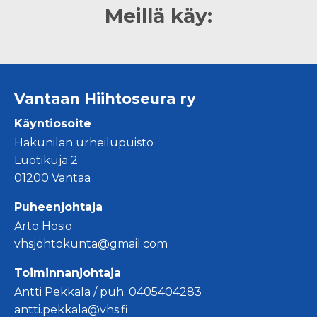
Meillä käy:
Vantaan Hiihtoseura ry
Käyntiosoite
Hakunilan urheilupuisto
Luotikuja 2
01200 Vantaa
Puheenjohtaja
Arto Hosio
vhsjohtokunta@gmail.com
Toiminnanjohtaja
Antti Pekkala / puh. 0405404283
antti.pekkala@vhs.fi