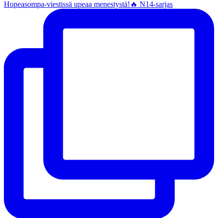
Hopeasompa-viestissä upeaa menestystä!🔥 N14-sarjas