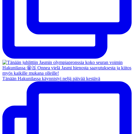
Tänään Hakunilassa käynnistyi neljä päivää kestävä