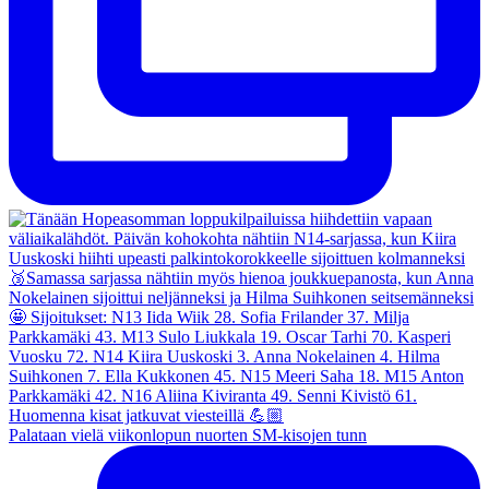
Palataan vielä viikonlopun nuorten SM-kisojen tunn