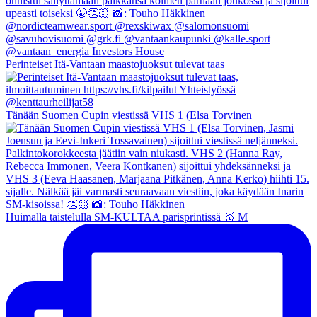
Perinteiset Itä-Vantaan maastojuoksut tulevat taas
Tänään Suomen Cupin viestissä VHS 1 (Elsa Torvinen
Huimalla taistelulla SM-KULTAA parisprintissä 🥇 M