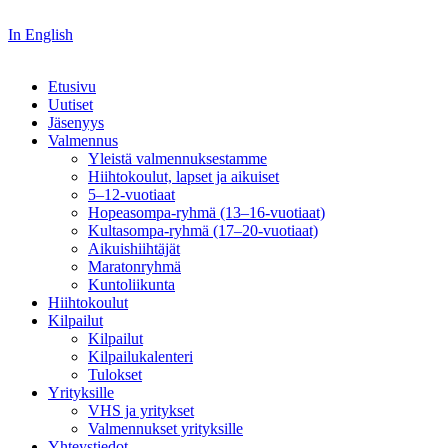
In English
Etusivu
Uutiset
Jäsenyys
Valmennus
Yleistä valmennuksestamme
Hiihtokoulut, lapset ja aikuiset
5–12-vuotiaat
Hopeasompa-ryhmä (13–16-vuotiaat)
Kultasompa-ryhmä (17–20-vuotiaat)
Aikuishiihtäjät
Maratonryhmä
Kuntoliikunta
Hiihtokoulut
Kilpailut
Kilpailut
Kilpailukalenteri
Tulokset
Yrityksille
VHS ja yritykset
Valmennukset yrityksille
Yhteystiedot