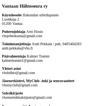
Vantaan Hiihtoseura ry
Käyntiosoite
Hakunilan urheilupuisto
Luotikuja 2
01200 Vantaa
Puheenjohtaja
Arto Hosio
vhsjohtokunta@gmail.com
Toiminnanjohtaja
Antti Pekkala / puh. 0405404283
antti.pekkala@vhs.fi
Päävalmentaja
Kalmer Tramm
kalmertramm1@gmail.com
Yleiset asiat
vhshiihto@gmail.com
Jäsenrekisteri, MyClub -tuki ja seuravaatteet
vhsmyclub@gmail.com
Suksikirjasto
vhsmurtsikkakirjasto@gmail.com