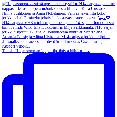
Tänään Hopeasomman loppukilpailuissa hiihdettiin v